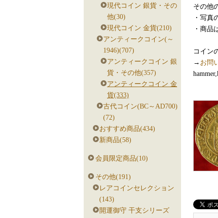
現代コイン 銀貨・その
その他の
他(30)
・写真
現代コイン 金貨(210)
・商品
アンティークコイン(～
1946)(707)
コイン
アンティークコイン 銀
→
お問
貨・その他(357)
hammer,h
アンティークコイン 金
貨(333)
古代コイン(BC～AD700)
(72)
おすすめ商品(434)
新商品(58)
会員限定商品(10)
その他(191)
レアコインセレクション
(143)
開運御守 干支シリーズ