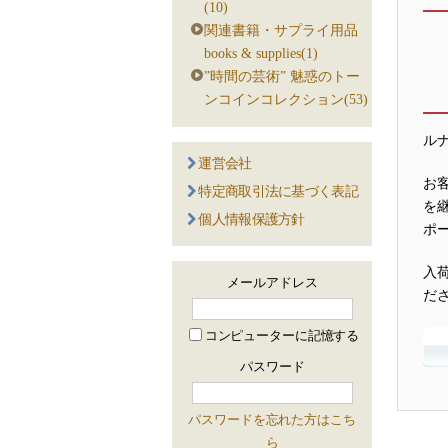
(10)
関連書籍・サプライ用品
books & supplies(1)
”時間の芸術” 魅惑のトー
ンコインコレクション(53)
ル
運営会社
お
特定商取引法に基づく表記
を
個人情報保護方針
ポ
入
メールアドレス
だ
コンピューターに記憶する
パスワード
パスワードを忘れた方はこち
ら