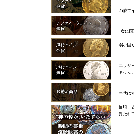
25歳
"女に
弱小国
エリザ
ません
年代は女
当時、
打たれ