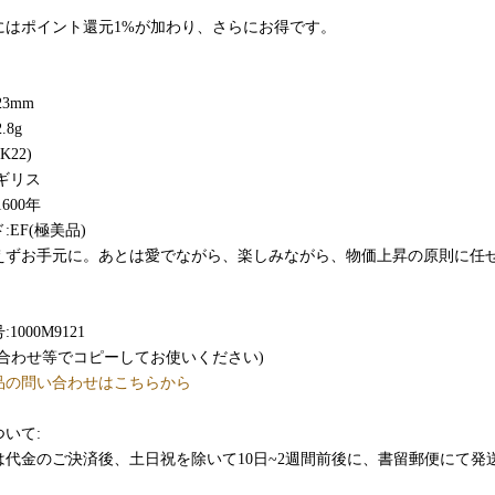
にはポイント還元1%が加わり、さらにお得です。
23mm
.8g
K22)
ギリス
600年
:EF(極美品)
えずお手元に。あとは愛でながら、楽しみながら、物価上昇の原則に任
。
1000M9121
い合わせ等でコピーしてお使いください)
品の問い合わせはこちらから
いて:
品は代金のご決済後、土日祝を除いて10日~2週間前後に、書留郵便にて発