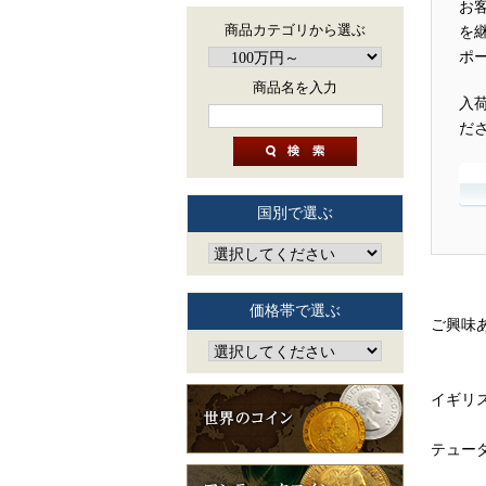
お
商品カテゴリから選ぶ
を
ポ
商品名を入力
入
だ
国別で選ぶ
価格帯で選ぶ
ご興味
イギリ
テュー