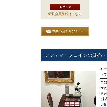
新規会員登録はこちら
アンティークコインの販売・
ルナ
（ワ
〒55
大阪
新興
(株
大阪