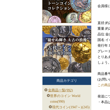
会員様
直径:約
重量:約2
品位:金(
国名:イ
発行年:1
グレード
とりあ
しょう
商品番号:
(お問
商品カテゴリ
この商
全商品一覧(992)
世界のコイン World
発送につ
coins(990)
​・本
現代コイン(1947～)(245)