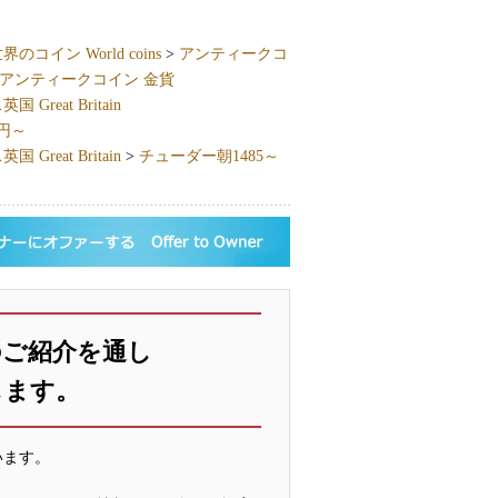
界のコイン World coins
>
アンティークコ
アンティークコイン 金貨
 Great Britain
万円～
 Great Britain
>
チューダー朝1485～
のご紹介を通し
します。
います。