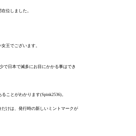
間在位しました。
、
い女王でございます。
希少で日本で滅多にお目にかかる事はでき
とがわかります(Spink2536)。
分だけは、発行時の新しいミントマークが