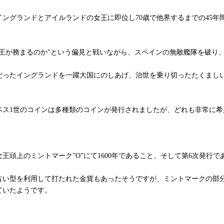
でイングランドとアイルランドの女王に即位し70歳で他界するまでの45年
国王が務まるのか"という偏見と戦いながら、スペインの無敵艦隊を破り
だったイングランドを一躍大国にのしあげ、治世を乗り切ったたくまし
ベス1世のコインは多種類のコインが発行されましたが、どれも非常に
。
王頭上のミントマーク”O”にて1600年であること、そして第6次発行であるこ
古い型を利用して打たれた金貨もあったそうですが、ミントマークの部
ていたようです。