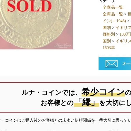
カテゴリ：
全商品一覧
全商品一覧
>
世
イン(～1946)
>
国別
>
イギリス英国
価格別
>
100
国別
>
イギリス英国
1603年
希少コイン
ルナ・コインでは、
「縁」
お客様との
を大切に
ナ・コインはご購入後のお客様との末永い信頼関係を一番大切に思って