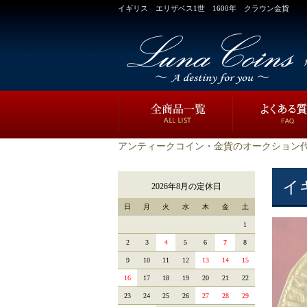
イギリス エリザベス1世 1600年 クラウン金貨
アンティークコイン・金貨のオークション代
イ
2026年8月の定休日
日
月
火
水
木
金
土
1
2
3
4
5
6
7
8
9
10
11
12
13
14
15
16
17
18
19
20
21
22
23
24
25
26
27
28
29