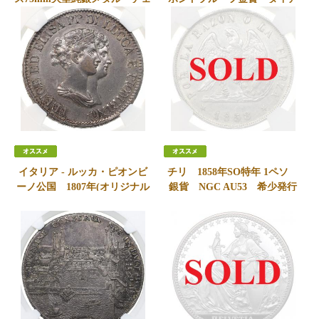
コ貨幣協会105周年記念 NGC
ナ追悼 NGC PF69UCAM
PF70 Ultra Cameo パーフェ
SOLD
クト レア
SOLD
イタリア - ルッカ・ピオンビ
チリ 1858年SO特年 1ペソ
ーノ公国 1807年(オリジナル
銀貨 NGC AU53 希少発行
年号) 5フランキ銀貨 フェ
51000枚
リーチェ・バチョッキ=エリ
SOLD
ザ・ボナパルト NGC XF45
300,000
円
会員価格
290,000
円