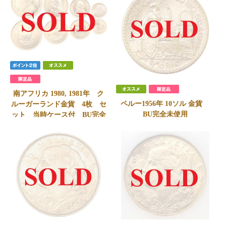
枚 FDC完全未使用
レモニー” No.007 限定発行
385枚 共箱 FDC完全未使用
SOLD
SOLD
南アフリカ 1980, 1981年 ク
ペルー1956年 10ソル 金貨
ルーガーランド金貨 4枚 セ
BU完全未使用
ット 当時ケース付 BU完全
SOLD
未使用 レア
SOLD