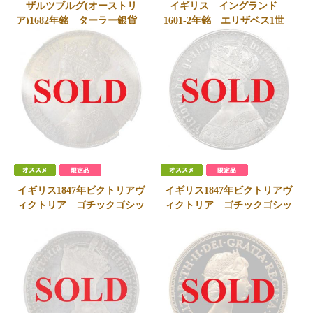
ザルツブルグ(オーストリ
イギリス イングランド
ア)1682年銘 ターラー銀貨
1601-2年銘 エリザベス1世
1100年記念 大司教 NGC
クラウン 大型 銀貨
MS62 フリーメーソン
Seventh Issue NGC AU50
ダークトーン
SOLD
SOLD
イギリス1847年ビクトリアヴ
イギリス1847年ビクトリアヴ
ィクトリア ゴチックゴシッ
ィクトリア ゴチックゴシッ
ククラウン銀貨Undecimo on
ククラウン銀貨Undecimo on
edge NGC PF58
edge NGC PF62Cameo
SOLD
SOLD