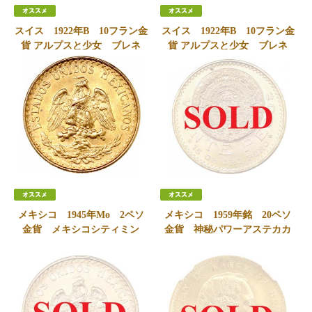
スイス 1922年B 10フラン金
スイス 1922年B 10フラン金
貨 アルプスと少女 ブレネ
貨 アルプスと少女 ブレネ
リ ヘルベティア ベルンミ
リ ヘルベティア ベルンミ
ント UNC未使用
ントNGC MS65
SOLD
SOLD
メキシコ 1945年Mo 2ペソ
メキシコ 1959年銘 20ペソ
金貨 メキシコシティミン
金貨 神秘パワーアステカカ
ト UNC 未使用
レンダー
90,000
円
SOLD
会員価格
88,000
円