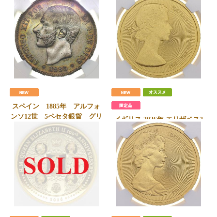
スペイン 1885年 アルフォ
ンソ12世 5ペセタ銀貨 グリ
イギリス 2026年 エリザベス2
ーントーン NGC AU
世 生誕100周年記念 200ポン
180,000
円
ド 2ozマットプルーフ 純金貨
会員価格
175,000
円
第一肖像 発行100枚 NGC
PF70MATTE
3,200,000
円
会員価格
3,150,000
円