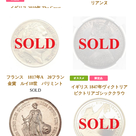
リアンヌ
イギリス 2019年 The Great
SOLD
Engravers 第一弾 「 ウナ・ラ
イオン」5ポンド 2オンス プル
ーフ純銀貨 エリザベス2世 ロ
イヤルミント NGC PF68Ultra
Cameo
800,000
円
会員価格
780,000
円
フランス 1817年A 20フラン
金貨 ルイ18世 パリミント
イギリス 1847年ヴィクトリア
SOLD
ビクトリアゴシッククラウ
ン プルーフ銀貨プレーンエ
ッジ BULL-2578a ESC R4指定
レア
SOLD