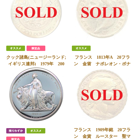
SOLD
クック諸島(ニュージーランド;
フランス 1813年A 20フラ
イギリス連邦) 1979年 200
ン 金貨 ナポレオン・ボナ
ドル プルーフ 金貨 FDC
パルト 有冠 パリミント
完全未使用
PCGS AU55
SOLD
SOLD
フランス 1909年銘 20フラ
ン 金貨 ルースター 聖マ