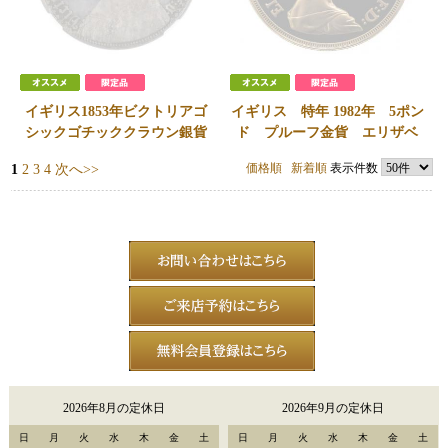
イギリス1853年ビクトリアゴ
イギリス 特年 1982年 5ポン
シックゴチッククラウン銀貨
ド プルーフ金貨 エリザベ
SEPTIMO on Edge セプティ
ス2世 PCGS PR70DCAMパ
価格順
新着順
表示件数
1
2
3
4
次へ>>
モ ESC R3指定レア NGC
ーフェクト鑑定
PF63
SOLD
SOLD
2026年8月の定休日
2026年9月の定休日
日
月
火
水
木
金
土
日
月
火
水
木
金
土