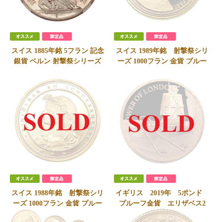
スイス 1885年銘 5フラン 記念
スイス 1989年銘 射撃祭シリ
銀貨 ベルン 射撃祭シリーズ
ーズ 1000フラン 金貨 プルー
レア発行25000枚 NGC
フ メンツィンゲン レア発
MS63
行250枚 FDC完全未使用
290,000
円
SOLD
会員価格
280,000
円
スイス 1988年銘 射撃祭シリ
イギリス 2019年 5ポンド
ーズ 1000フラン 金貨 プルー
プルーフ金貨 エリザベス2
フ ブルック レア発行300
世 ロンドンタワー”キー・セ