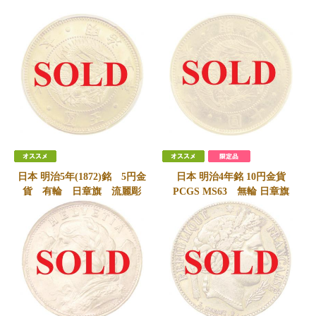
MS64
ュビリーヘッド NGC UNC未
使用
SOLD
SOLD
日本 明治5年(1872)銘 5円金
日本 明治4年銘 10円金貨
貨 有輪 日章旗 流麗彫
PCGS MS63 無輪 日章旗
金 PCGS MS64
SOLD
SOLD