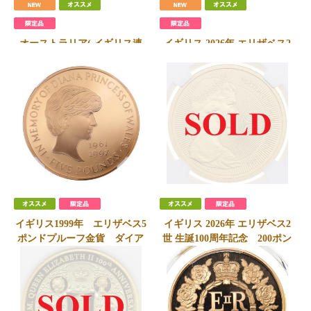
オーストラリア( イギリス連
イギリス 2026年 エリザベス2
邦) 2026年P エリザベス2世 生
世 生誕100周年記念 200ポン
誕100周年記念 200ドル 2oz
ド 2ozマットプルーフ 純金貨
純金貨 発行100枚 NGC
第二肖像 発行100枚 NGC
PF70UCAM
PF70MATTE
SOLD
2,900,000
円
会員価格
2,880,000
円
イギリス1999年 エリザベス5
イギリス 2026年 エリザベス2
ポンドプルーフ金貨 ダイア
世 生誕100周年記念 200ポン
ナ追悼 NGC PF69UCAM
ド 2ozマットプルーフ 純金貨
第二肖像 発行100枚 NGC
2,650,000
円
PF70MATTE
会員価格
2,600,000
円
SOLD