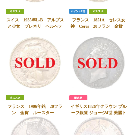
スイス 1935年L-B アルプス
フランス 1851A セレス女
と少女 ブレネリ ヘルベテ
神 Ceres 20フラン 金貨
ィア 20フラン金貨 ベルン
パリミント 美品
ミントUNC 未使用
SOLD
SOLD
フランス 1906年銘 20フラ
イギリス1826年クラウン プル
ン 金貨 ルースター
ーフ銀貨 ジョージ4世 美麗ト
ーン 発行150枚 PCGS UNC
SOLD
ESC R指定
SOLD