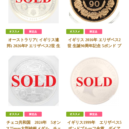
オーストラリア( イギリス連
イギリス 2016年 エリザベス2
邦) 2026年P エリザベス2世 生
世 生誕90周年記念 5ポンド プ
誕100周年記念 200ドル 2oz
ルーフ金貨 PCGS
純金貨 発行100枚 NGC
PR69DCAM
PF70UCAM
1,700,000
円
SOLD
会員価格
1,680,000
円
チェコ共和国 2024年 5オン
イギリス1999年 エリザベス5
ス75mm大型純銀メダル チェ
ポンドプルーフ金貨 ダイア