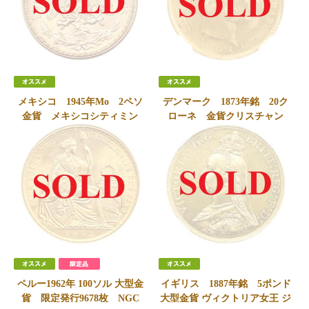
メキシコ 1945年Mo 2ペソ
デンマーク 1873年銘 20ク
金貨 メキシコシティミン
ローネ 金貨クリスチャン
ト UNC 未使用
IX NGC MS65ハイグレード
SOLD
SOLD
ペルー1962年 100ソル 大型金
イギリス 1887年銘 5ポンド
貨 限定発行9678枚 NGC
大型金貨 ヴィクトリア女王 ジ