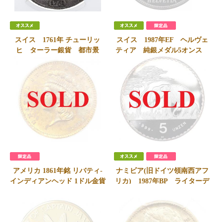
スイス 1761年 チューリッ
スイス 1987年EF ヘルヴェ
ヒ ターラー銀貨 都市景
ティア 純銀メダル5オンス
観 NGC AU55
プルーフ FDC完全未使用
限定1500枚
800,000
円
SOLD
会員価格
790,000
円
アメリカ 1861年銘 リバティ-
ナミビア(旧ドイツ領南西アフ
インディアンヘッド 1ドル金貨
リカ) 1987年BP ライターデ
PCGS AU55 90年代クラシッ
ンクマール75周年記念 純銀
クグリーンラベル
メダル5オンス プルーフ
FDC完全未使用
SOLD