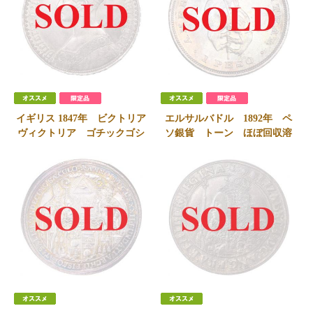
イギリス 1847年 ビクトリア
エルサルバドル 1892年 ペ
ヴィクトリア ゴチックゴシ
ソ銀貨 トーン ほぼ回収溶
ッククラウン銀貨プルーフ
解済、残存極希少 レア
Undecimoエッジ 極美品状態
SOLD
良好
SOLD