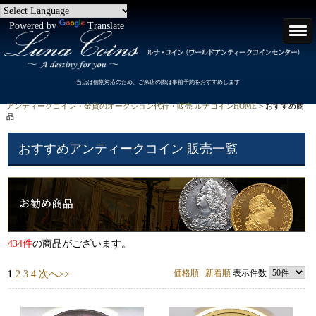
Powered by
Translate
当店は個別対応のため、ご来店の際は事前予約をおすすめします
アンティークコイン・金貨のオークション代行・販売 ルナコインHOME
> おすすめ商
品
おすすめアンティークコイン 販売一覧
434件
の商品がございます。
価格順
新着順
表示件数
1
2
3
4
次へ>>