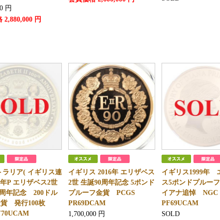
00
円
格
2,880,000
円
ラリア( イギリス連
イギリス 2016年 エリザベス
イギリス1999年
26年P エリザベス2世
2世 生誕90周年記念 5ポンド
ス5ポンドプルー
0周年記念 200ドル
プルーフ金貨 PCGS
イアナ追悼 NG
純金貨 発行100枚
PR69DCAM
PF69UCAM
F70UCAM
1,700,000
円
SOLD