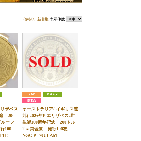
価格順
新着順
表示件数
 エリザベス
オーストラリア( イギリス連
念 200
邦) 2026年P エリザベス2世
プルーフ
生誕100周年記念 200ドル
行100
2oz 純金貨 発行100枚
TTE
NGC PF70UCAM