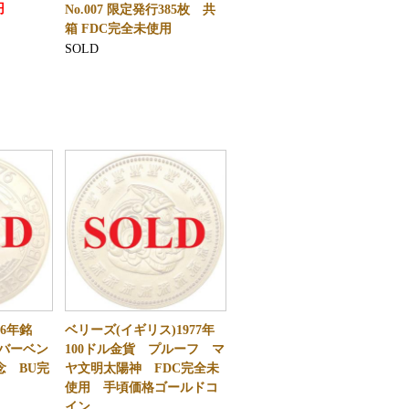
円
No.007 限定発行385枚 共
箱 FDC完全未使用
SOLD
76年銘
ベリーズ(イギリス)1977年
 バーベン
100ドル金貨 プルーフ マ
念 BU完
ヤ文明太陽神 FDC完全未
使用 手頃価格ゴールドコ
イン