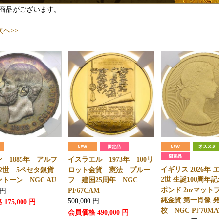
商品がございます。
次へ>>
 1885年 アルフ
イスラエル 1973年 100リ
イギリス 2026年
12世 5ペセタ銀貨
ロット金貨 憲法 プルー
2世 生誕100周年記
トーン NGC AU
フ 建国25周年 NGC
ポンド 2ozマット
PF67CAM
円
純金貨 第一肖像 発
500,000
円
格
175,000
円
枚 NGC PF70MA
会員価格
490,000
円