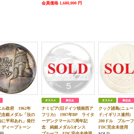
会員価格
1,680,000
円
エル政府 1962年
ナミビア(旧ドイツ領南西ア
クック諸島(ニュ
記念銀メダル「汝の
フリカ) 1987年BP ライタ
ド;イギリス連邦) 
内に平和あれ」発行
ーデンクマール75周年記
200ドル プル
枚 ディープトーン
念 純銀メダル5オンス
FDC完全未使用
プルーフ FDC完全未使用
円
SOLD