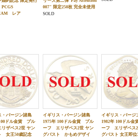
ン婚約記念 限定発行
リーズ第二弾”Pay Attention
枚 PCGS
007" 限定250枚 完全未使用
DCAM レア
SOLD
ス・バージン諸島
イギリス・バージン諸島
イギリス・バー
年 100ドル金貨 プル
1975年 100ドル金貨 プル
1982年 100ドル
リザベス2世 ヤン
ーフ エリザベス2世 ヤン
ーフ エリザベス
ト 女王50歳記念
グバスト かもめデザイ
グバスト 女王即位