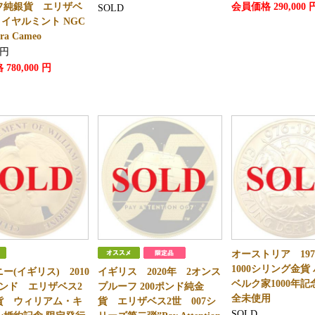
フ純銀貨 エリザベ
会員価格
290,000
SOLD
ロイヤルミント NGC
tra Cameo
円
格
780,000
円
オーストリア 19
1000シリング金貨
ー(イギリス) 2010
イギリス 2020年 2オンス
ベルク家1000年記
ポンド エリザベス2
プルーフ 200ポンド純金
全未使用
貨 ウィリアム・キ
貨 エリザベス2世 007シ
SOLD