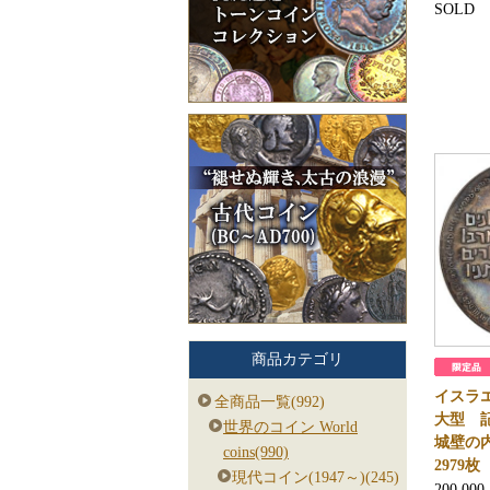
SOLD
商品カテゴリ
イスラ
全商品一覧(992)
大型 
世界のコイン World
城壁の
coins(990)
2979
現代コイン(1947～)(245)
200,000