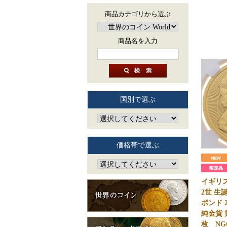
商品カテゴリから選ぶ
商品名を入力
国別で選ぶ
価格帯で選ぶ
イギリス
2世 生
ポンド 
純金貨 
枚 NGC