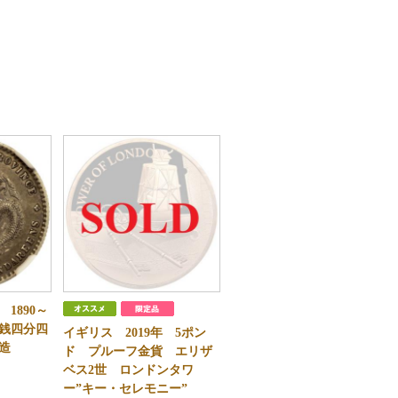
1890～
一銭四分四
イギリス 2019年 5ポン
省造
ド プルーフ金貨 エリザ
ベス2世 ロンドンタワ
ー”キー・セレモニー”