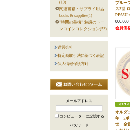
(10)
プルー
関連書籍・サプライ用品
ス2世 
PF68Ul
books & supplies(1)
800,000
”時間の芸術” 魅惑のトー
会員価
ンコインコレクション(53)
運営会社
特定商取引法に基づく表記
個人情報保護方針
メールアドレス
オルダニ
コンピューターに記憶する
年 5
世 金
パスワード