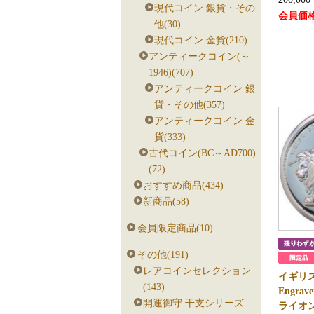
現代コイン 銀貨・その
会員価
他(30)
現代コイン 金貨(210)
アンティークコイン(～
1946)(707)
アンティークコイン 銀
貨・その他(357)
アンティークコイン 金
貨(333)
古代コイン(BC～AD700)
(72)
おすすめ商品(434)
新商品(58)
会員限定商品(10)
その他(191)
レアコインセレクション
イギリス 2
(143)
Engra
開運御守 干支シリーズ
ライオン