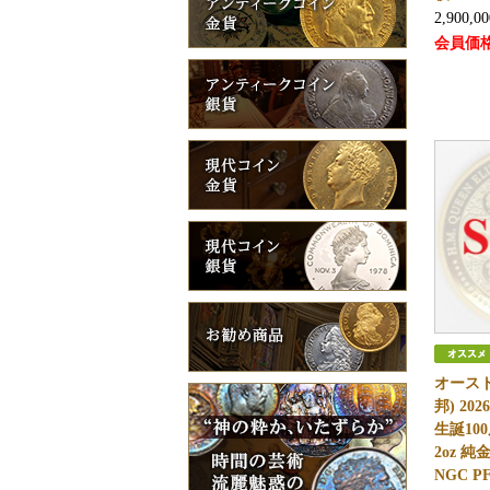
2,900,0
会員価
オースト
邦) 20
生誕10
2oz 
NGC P