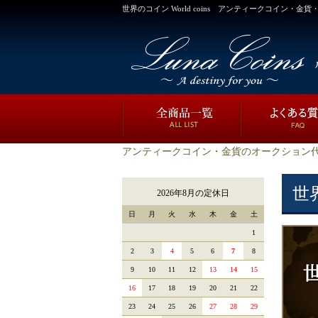
世界のコイン World coins アンティークコイン・金
アンティークコイン・金貨のオークション代
世界
2026年8月の定休日
日
月
火
水
木
金
土
1
2
3
4
5
6
7
8
9
10
11
12
13
14
15
16
17
18
19
20
21
22
23
24
25
26
27
28
29