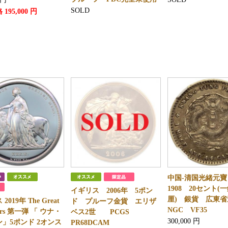
SOLD
格
195,000
円
中国-清国光緒元寶 
1908 20セント(
イギリス 2006年 5ポン
厘) 銀貨 広東
019年 The Great
ド プルーフ金貨 エリザ
NGC VF35
vers 第一弾 「 ウナ・
ベス2世 PCGS
300,000
円
」5ポンド 2オンス
PR68DCAM