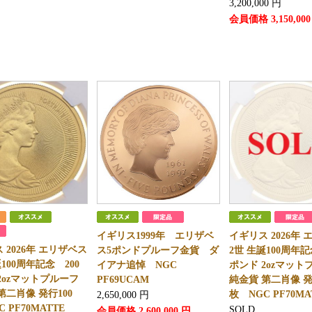
3,200,000
円
会員価格
3,150,000
イギリス1999年 エリザベ
イギリス 2026年
 2026年 エリザベス
ス5ポンドプルーフ金貨 ダ
2世 生誕100周年記
誕100周年記念 200
イアナ追悼 NGC
ポンド 2ozマット
2ozマットプルーフ
PF69UCAM
純金貨 第二肖像 発
第二肖像 発行100
枚 NGC PF70MA
2,650,000
円
 PF70MATTE
SOLD
会員価格
2,600,000
円