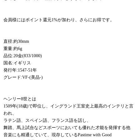
会員様にはポイント還元1%が加わり、さらにお得です。
直径:約30mm
重量:約6g
品位:20金(833/1000)
国名:イギリス
発行年:1547-51年
グレード:VF-(美品-)
ヘンリー8世とは
1509年(18歳)で即位し、イングランド王室史上最高のインテリと言
われ、
ラテン語、スペイン語、フランス語を話し、
舞踏、馬上試合などスポーツにおいても優れた才能を発揮する他
音楽にも精通していて、現存しているPastime with Good