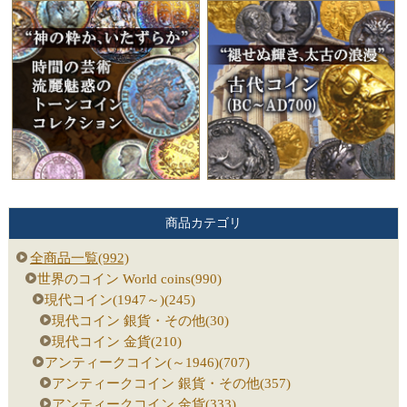
商品カテゴリ
全商品一覧(992)
世界のコイン World coins(990)
現代コイン(1947～)(245)
現代コイン 銀貨・その他(30)
現代コイン 金貨(210)
アンティークコイン(～1946)(707)
アンティークコイン 銀貨・その他(357)
アンティークコイン 金貨(333)