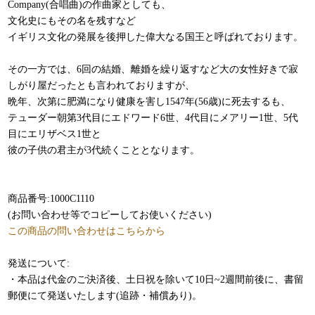
Company(合唱曲)の作曲家としても、
文化史にもその名を残すなど
イギリス文化の発展を後押した偉大なる国王と呼ばれております。
その一方では、6回の結婚、離婚を繰り返すなど大の女性好きで寂
しがり屋だったとも言われておりますが、
晩年、次第に肥満になり健康を害し1547年(56歳)に死去するも、
テューダー朝第3代目にエドワード6世、4代目にメアリー1世、5代
目にエリザベス1世と
彼の子供の君主が3代続くこととなります。
商品番号:1000C1110
(お問い合わせ等でコピーしてお使いください)
この商品の問い合わせはこちらから
発送について:
​・本品は代金のご決済後、土日祝を除いて10日~2週間前後に、書留
郵便にて発送いたします(追跡・補償あり)。