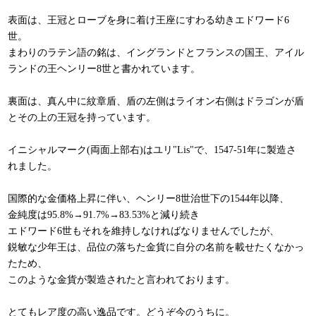
表面は、王冠とローブを身に着け王座にすわる幼きエドワード6
世。
​まわりのラテン語の銘は、イングランドとフランスの国王、アイル
ランドの王ヘンリー8世と書かれています。
裏面は、真ん中に紋章盾、盾の左側はライオン右側はドラゴンが盾
とその上の王冠を持っています。​
イニシャルマーク(両面上部右)はユリ"Lis"で、1547-51年に製造さ
れました。
国際的な金価格上昇に伴い、ヘンリー8世治世下の1544年以降、
金純度は95.8%→91.7%→83.53%と減り続き
エドワード6世もそれを維持しなければなりませんでしたが、
鋭敏な少年王は、品位の落ちた金貨に自分の名前を載せたくなかっ
たため、
このような金貨が製造されたと言われております。
とてもレア度の高い逸品です。どうぞ今のうちに。