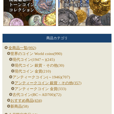
商品カテゴリ
全商品一覧(992)
世界のコイン World coins(990)
現代コイン(1947～)(245)
現代コイン 銀貨・その他(30)
現代コイン 金貨(210)
アンティークコイン(～1946)(707)
アンティークコイン 銀貨・その他(357)
アンティークコイン 金貨(333)
古代コイン(BC～AD700)(72)
おすすめ商品(434)
新商品(58)