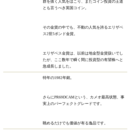
群を抜く人気をほこり、またコイン投資の王道
とも言うべき英国コイン。
その金貨の中でも、不動の人気を誇るエリザベ
ス2世5ポンド金貨。
エリザベス金貨は、以前は地金型金貨扱いでし
たが、ここ数年で瞬く間に投資型の有望株へと
急成長しました。
特年の1982年銘。
さらにPR69DCAMという、カメオ最高状態、事
実上のパーフェクトグレードです。
眺めるだけでも価値が有る逸品です。