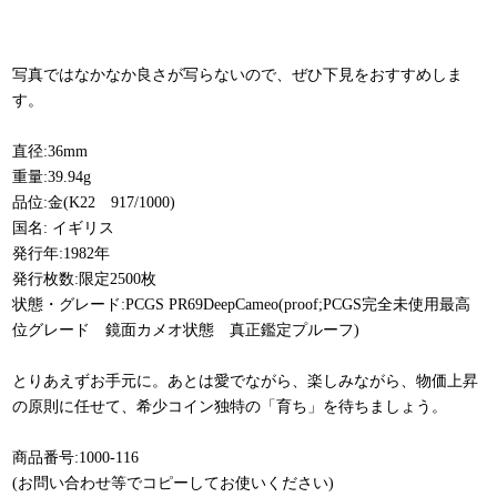
写真ではなかなか良さが写らないので、ぜひ下見をおすすめしま
す。
直径:36mm
重量:39.94g
品位:金(K22 917/1000)
国名: イギリス
発行年:1982年
発行枚数:限定2500枚
状態・グレード:PCGS PR69DeepCameo(proof;PCGS完全未使用最高
位グレード 鏡面カメオ状態 真正鑑定プルーフ)
とりあえずお手元に。あとは愛でながら、楽しみながら、物価上昇
の原則に任せて、希少コイン独特の「育ち」を待ちましょう。
商品番号:1000-116
(お問い合わせ等でコピーしてお使いください)