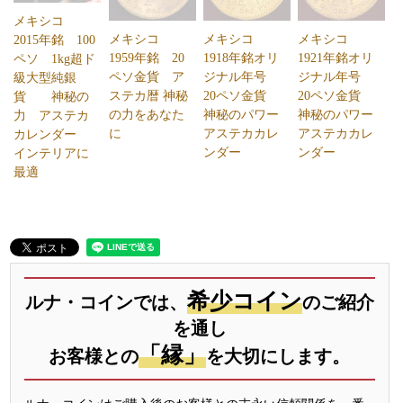
メキシコ
メキシコ
メキシコ
メキシコ
2015年銘 100
1959年銘 20
1918年銘オリ
1921年銘オリ
ペソ 1kg超ド
ペソ金貨 ア
ジナル年号
ジナル年号
級大型純銀
ステカ暦 神秘
20ペソ金貨
20ペソ金貨
貨 神秘の
の力をあなた
神秘のパワー
神秘のパワー
力 アステカ
に
アステカカレ
アステカカレ
カレンダー
ンダー
ンダー
インテリアに
最適
希少コイン
ルナ・コインでは、
のご紹介
を通し
「縁」
お客様との
を大切にします。