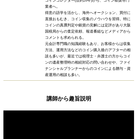
コインコレクター(歴約20年)から、コイン取扱専門
業者へ。
得意の語学を活かし、海外へオークション、買付に
直接おもむき、コイン収集のノウハウを習得。特に
コインの真贋判定や銀貨の見解には定評があり大阪
国税局からの査定依頼、報道番組などメディアから
コメントも求められる。
元会計専門職の知識経験もあり、お客様からは収集
方法、運用方法などのコイン購入後のアフターの相
談も多いが、最近では税理士・弁護士の方からコイ
ンの遺産整理時の相続対応の問い合わせや、ファイ
ナンシャルプランナーからのコインによる贈与・資
産運用の相談も多い。
講師から趣旨説明