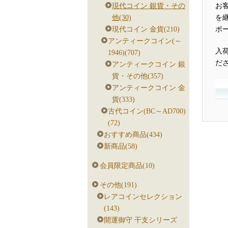
お
現代コイン 銀貨・その
を
他(30)
ポ
現代コイン 金貨(210)
アンティークコイン(～
入
1946)(707)
だ
アンティークコイン 銀
貨・その他(357)
アンティークコイン 金
貨(333)
古代コイン(BC～AD700)
(72)
おすすめ商品(434)
新商品(58)
会員限定商品(10)
その他(191)
レアコインセレクション
(143)
開運御守 干支シリーズ