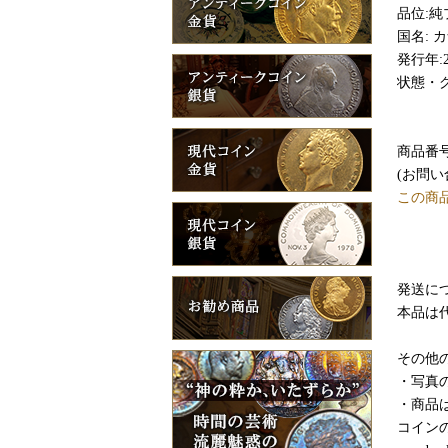
品位:純プ
国名: 
発行年:2
状態・グ
商品番号:
(お問
この商
発送につ
本品は
その他
・写真
・商品
コイン