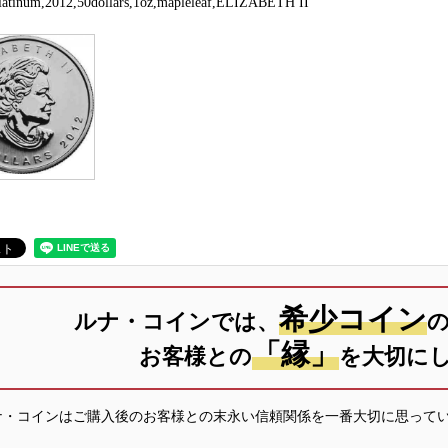
latinum,2012,50dollars,1oz,mapleleaf,ELIZABETH II
希少コイン
ルナ・コインでは、
「縁」
お客様との
を大切に
ナ・コインはご購入後のお客様との末永い信頼関係を一番大切に思って