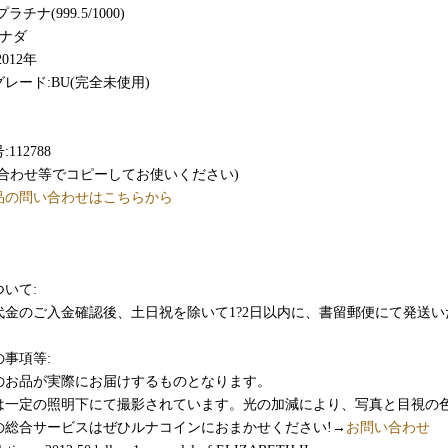
ラチナ(999.5/1000)
カナダ
012年
レード:BU(完全未使用)
112788
い合わせ等でコピーしてお使いください)
品の問い合わせはこちらから
いて:
代金のご入金確認後、土日祝を除いて1?2日以内に、書留郵便にて発送い
の事項等:
のお品が実際にお届けするものとなります。
は一定の照明下にて撮影されています。光の加減により、写真と目視の
の総合サービスはぜひルナコインにおまかせください!→
お問い合わせ