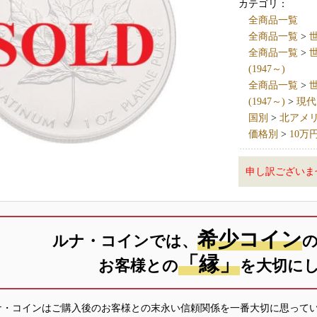
カテゴリ：
全商品一覧
全商品一覧
>
世
全商品一覧
>
世
(1947～)
全商品一覧
>
世
(1947～)
>
現代
国別
>
北アメリカ 
価格別
>
10万
申し訳ございま
希少コイン
ルナ・コインでは、
「縁」
お客様との
を大切に
ナ・コインはご購入後のお客様との末永い信頼関係を一番大切に思って