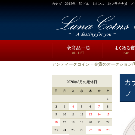
カナダ 2012年 50ドル 1オンス 純プラチナ貨 
アンティークコイン・金貨のオークション代
カ
2026年8月の定休日
日
月
火
水
木
金
土
フ
1
2
3
4
5
6
7
8
9
10
11
12
13
14
15
16
17
18
19
20
21
22
23
24
25
26
27
28
29