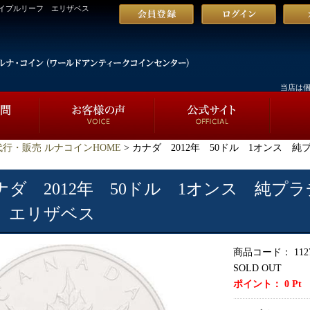
メイプルリーフ エリザベス
当店は
行・販売 ルナコインHOME
> カナダ 2012年 50ドル 1オンス
ナダ 2012年 50ドル 1オンス 純プ
 エリザベス
商品コード：
112
SOLD OUT
ポイント：
0
Pt