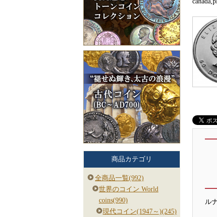
canada,p
商品カテゴリ
全商品一覧(992)
世界のコイン World
coins(990)
ル
現代コイン(1947～)(245)