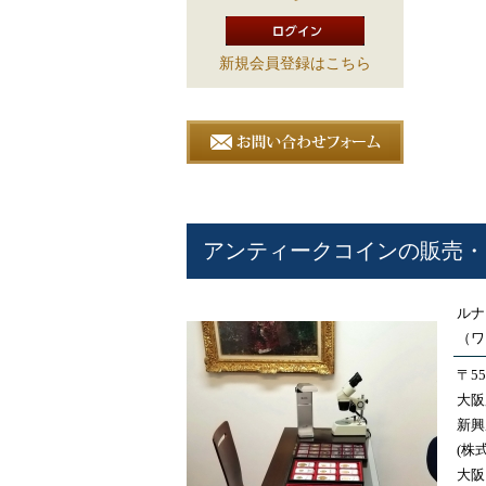
新規会員登録はこちら
アンティークコインの販売・
ルナ
（ワ
〒55
大阪
新興
(株
大阪