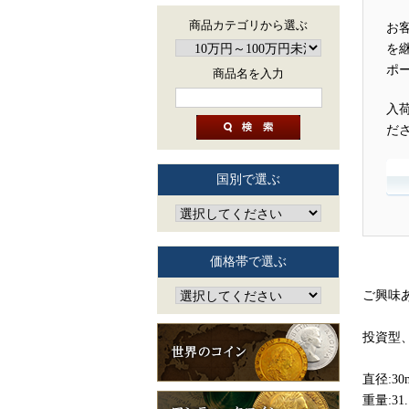
商品カテゴリから選ぶ
お
を
ポ
商品名を入力
入
だ
国別で選ぶ
価格帯で選ぶ
ご興味
投資型
直径:30
重量:31.