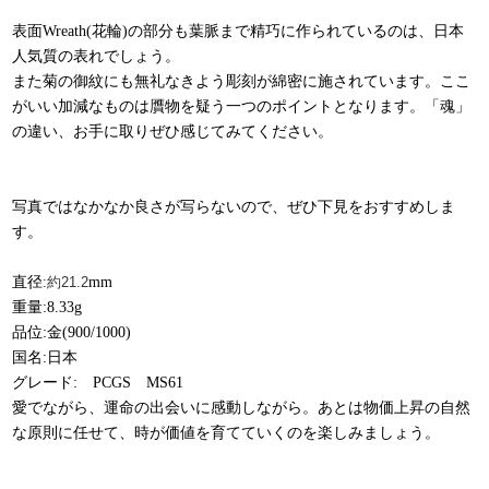
表面Wreath(花輪)の部分も葉脈まで精巧に作られているのは、日本
人気質の表れでしょう。
また菊の御紋にも無礼なきよう彫刻が綿密に施されています。ここ
がいい加減なものは贋物を疑う一つのポイントとなります。「魂」
の違い、お手に取りぜひ感じてみてください。
写真ではなかなか良さが写らないので、ぜひ下見をおすすめしま
す。
直径
:約21.2
mm
重量:8.33g
品位:金(900/1000)
国名:日本
グレード: PCGS MS61
愛でながら、運命の出会いに感動しながら。あとは物価上昇の自然
な原則に任せて、時が価値を育てていくのを楽しみましょう。