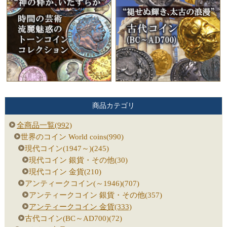
商品カテゴリ
全商品一覧(992)
世界のコイン World coins(990)
現代コイン(1947～)(245)
現代コイン 銀貨・その他(30)
現代コイン 金貨(210)
アンティークコイン(～1946)(707)
アンティークコイン 銀貨・その他(357)
アンティークコイン 金貨(333)
古代コイン(BC～AD700)(72)