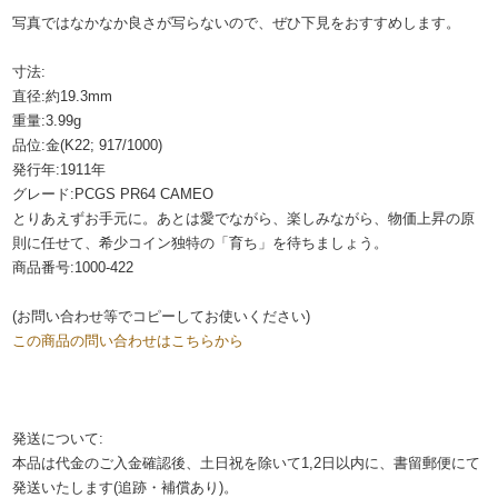
写真ではなかなか良さが写らないので、ぜひ下見をおすすめします。
寸法:
直径:約19.3mm
重量:3.99g
品位:金(K22; 917/1000)
発行年:1911年
グレード:PCGS PR64 CAMEO
とりあえずお手元に。あとは愛でながら、楽しみながら、物価上昇の原
則に任せて、希少コイン独特の「育ち」を待ちましょう。
商品番号:1000-422
(お問い合わせ等でコピーしてお使いください)
この商品の問い合わせはこちらから
発送について:
本品は代金のご入金確認後、土日祝を除いて1,2日以内に、書留郵便にて
発送いたします(追跡・補償あり)。