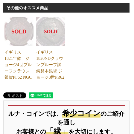
その他のオススメ商品
イギリス
イギリス
1821年銘 ジ
1820NDクラウ
ョージ4世プル
ンプルーフ試
ーフクラウン
鋳見本銀貨 ジ
銀貨PF62 NGC
ョージ3世PR62
希少コイン
ルナ・コインでは、
のご紹介
を通し
「縁」
お客様との
を大切にします。