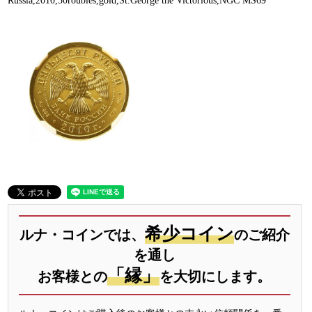
Russia,2010,50roubles,gold,St.George the Victorious,NGC MS69
希少コイン
ルナ・コインでは、
のご紹介
を通し
「縁」
お客様との
を大切にします。