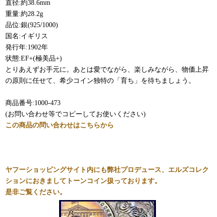
直径:約38.6mm
重量:約28.2g
品位:銀(925/1000)
国名:イギリス
発行年:1902年
状態:EF+(極美品+)
とりあえずお手元に。あとは愛でながら、楽しみながら、物価上昇
の原則に任せて、希少コイン独特の「育ち」を待ちましょう​。
商品番号:1000-473
(お問い合わせ等でコピーしてお使いください)
この商品の問い合わせはこちらから
ヤフーショッピングサイト内にも弊社プロデュース、エルズコレク
ションにおきましてトーンコイン扱っております。
是非ご覧ください。