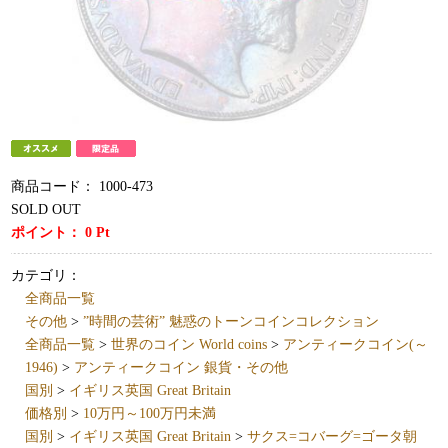
商品コード：
1000-473
SOLD OUT
ポイント：
0
Pt
カテゴリ：
全商品一覧
その他
>
”時間の芸術” 魅惑のトーンコインコレクション
全商品一覧
>
世界のコイン World coins
>
アンティークコイン(～
1946)
>
アンティークコイン 銀貨・その他
国別
>
イギリス英国 Great Britain
価格別
>
10万円～100万円未満
国別
>
イギリス英国 Great Britain
>
サクス=コバーグ=ゴータ朝