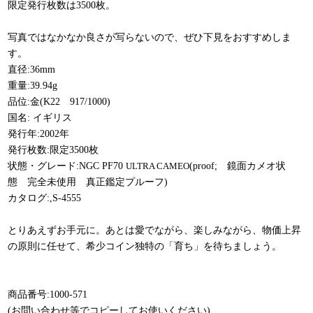
限定発行枚数は3500枚。
写真ではなかなか良さが写らないので、ぜひ下見をおすすめしま
す。
直径:36mm
重量:39.94g
品位:金(K22 917/1000)
国名: イギリス
発行年:2002年
発行枚数:限定3500枚
状態・グレード:NGC PF70
ULTRA CAMEO
(proof; 鏡面カメオ状
態 完全未使用 真正鑑定プルーフ)
カタログ:,S-4555
とりあえずお手元に。あとは愛でながら、楽しみながら、物価上昇
の原則に任せて、希少コイン独特の「育ち」を待ちましょう。
商品番号:1000-571
(お問い合わせ等でコピーしてお使いください)