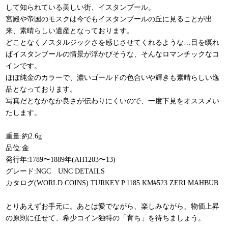
して知られている美しい街、イスタンブール。
宮殿や帝国のモスクは今でもイスタンブールの丘に見ることが出
来、素晴らしい遺産となっております。
どことなくノスタルジックさを感じさせてくれるような…目を瞑れ
ばイスタンブールの情景が浮かびそうな、そんなロマンチックなコ
インです。
ほぼ純金のカラーで、濃いゴールドの色合いや輝きも素晴らしい逸
品となっております。
写真だとなかなか良さが伝わりにくいので、一度下見をオススメい
たします。
重量:約2.6g
品位:金
発行年:1789〜1889年(AH1203〜13)
グレード:NGC UNC DETAILS
カタログ(WORLD COINS):TURKEY P.1185 KM#523 ZERI MAHBUB
とりあえずお手元に。あとは愛でながら、楽しみながら、物価上昇
の原則に任せて、希少コイン独特の「育ち」を待ちましょう。