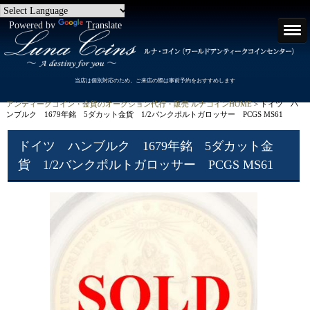
Powered by
Translate
当店は個別対応のため、ご来店の際は事前予約をおすすめします
アンティークコイン・金貨のオークション代行・販売 ルナコインHOME
> ドイツ ハ
ンブルク 1679年銘 5ダカット金貨 1/2バンクポルトガロッサー PCGS MS61
ドイツ ハンブルク 1679年銘 5ダカット金
貨 1/2バンクポルトガロッサー PCGS MS61