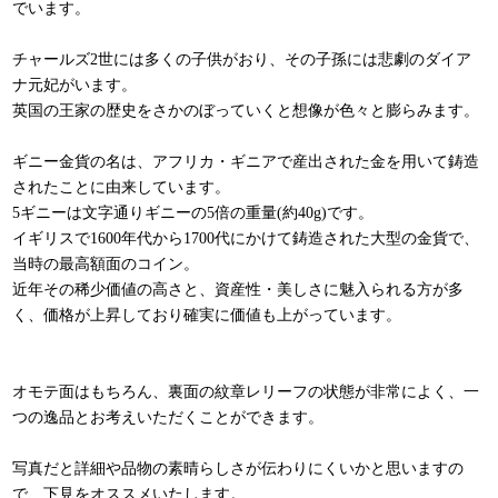
でいます。
チャールズ2世には多くの子供がおり、その子孫には悲劇のダイア
ナ元妃がいます。
英国の王家の歴史をさかのぼっていくと想像が色々と膨らみます。
ギニー金貨の名は、アフリカ・ギニアで産出された金を用いて鋳造
されたことに由来しています。
5ギニーは文字通りギニーの5倍の重量(約40g)です。
イギリスで1600年代から1700代にかけて鋳造された大型の金貨で、
当時の最高額面のコイン。
近年その稀少価値の高さと、資産性・美しさに魅入られる方が多
く、価格が上昇しており確実に価値も上がっています。
オモテ面はもちろん、裏面の紋章レリーフの状態が非常によく、一
つの逸品とお考えいただくことができます。
写真だと詳細や品物の素晴らしさが伝わりにくいかと思いますの
で、下見をオススメいたします。