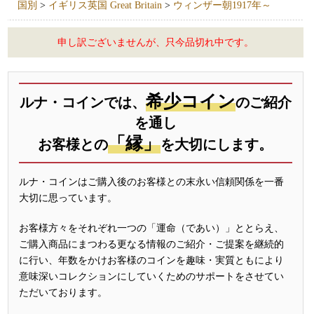
国別
>
イギリス英国 Great Britain
>
ウィンザー朝1917年～
申し訳ございませんが、只今品切れ中です。
希少コイン
ルナ・コインでは、
のご紹介
を通し
「縁」
お客様との
を大切にします。
ルナ・コインはご購入後のお客様との末永い信頼関係を一番
大切に思っています。
お客様方々をそれぞれ一つの「運命（であい）」ととらえ、
ご購入商品にまつわる更なる情報のご紹介・ご提案を継続的
に行い、年数をかけお客様のコインを趣味・実質ともにより
意味深いコレクションにしていくためのサポートをさせてい
ただいております。