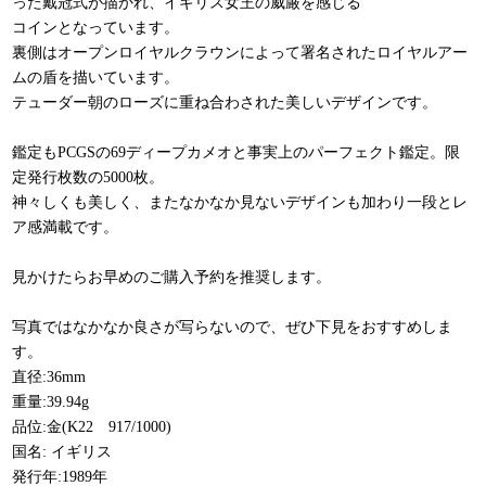
った戴冠式が描かれ、イギリス女王の威厳を感じる
コインとなっています。
裏側はオープンロイヤルクラウンによって署名されたロイヤルアー
ムの盾を描いています。
テューダー朝のローズに重ね合わされた美しいデザインです。
鑑定もPCGSの69ディープカメオと事実上のパーフェクト鑑定。限
定発行枚数の5000枚。
神々しくも美しく、またなかなか見ないデザインも加わり一段とレ
ア感満載です。
見かけたらお早めのご購入予約を推奨します。
写真ではなかなか良さが写らないので、ぜひ下見をおすすめしま
す。
直径:36mm
重量:39.94g
品位:金(K22 917/1000)
国名: イギリス
発行年:1989年