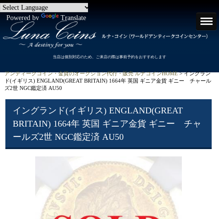
Powered by
Translate
当店は個別対応のため、ご来店の際は事前予約をおすすめします
アンティークコイン・金貨のオークション代行・販売 ルナコインHOME
> イングラン
ド(イギリス) ENGLAND(GREAT BRITAIN) 1664年 英国 ギニア金貨 ギニー チャール
ズ2世 NGC鑑定済 AU50
イングランド(イギリス) ENGLAND(GREAT
BRITAIN) 1664年 英国 ギニア金貨 ギニー チャ
ールズ2世 NGC鑑定済 AU50