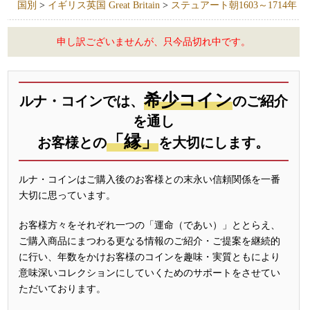
国別
>
イギリス英国 Great Britain
>
ステュアート朝1603～1714年
申し訳ございませんが、只今品切れ中です。
希少コイン
ルナ・コインでは、
のご紹介
を通し
「縁」
お客様との
を大切にします。
ルナ・コインはご購入後のお客様との末永い信頼関係を一番
大切に思っています。
お客様方々をそれぞれ一つの「運命（であい）」ととらえ、
ご購入商品にまつわる更なる情報のご紹介・ご提案を継続的
に行い、年数をかけお客様のコインを趣味・実質ともにより
意味深いコレクションにしていくためのサポートをさせてい
ただいております。