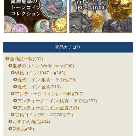
商品カテゴリ
全商品一覧(992)
世界のコイン World coins(990)
現代コイン(1947～)(245)
現代コイン 銀貨・その他(30)
現代コイン 金貨(210)
アンティークコイン(～1946)(707)
アンティークコイン 銀貨・その他(357)
アンティークコイン 金貨(333)
古代コイン(BC～AD700)(72)
おすすめ商品(434)
新商品(58)