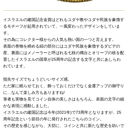
イスラエルの建国記念金貨はどれもユダヤ教やユダヤ民族を象徴す
るモチーフが起用されていて、一風変わったデザインをしていま
す。
その為にコレクター様からの人気も熱い国の一つと言えます。
表面の巻物を締める紐の部分にはユダヤ民族を象徴するダビデの
星、裏面にはメノーラーと呼ばれる七枝の燭台とオリーブの枝を配
置したイスラエルの国章が25周年の記念する文字と共にあしらわ
れています。
指先サイズでちょうどいいサイズ感。
ただ家に眠らせておく、飾っておくだけでなく金運アップの御守り
に…なんて楽しみ方もありますね!
筆者も実物を見てコイン自体の美しさはもちろん、表面の文字の細
かな表現に感動しました。
イスラエルの建国記念は今年(2021年)で73周年となりますが、
25
周年記念という節目の年に発行されたこちらのコイン。
その歴史を感じながら、大切に、コインと共に新たな歴史を紡いで