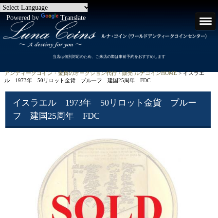
Powered by
Translate
当店は個別対応のため、ご来店の際は事前予約をおすすめします
アンティークコイン・金貨のオークション代行・販売 ルナコインHOME
> イスラエ
ル 1973年 50リロット金貨 プルーフ 建国25周年 FDC
イスラエル 1973年 50リロット金貨 プルー
フ 建国25周年 FDC