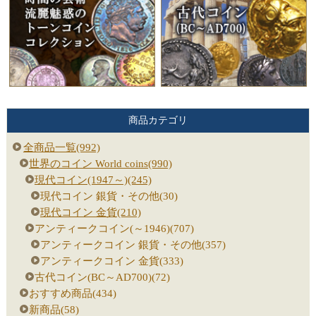
商品カテゴリ
全商品一覧(992)
世界のコイン World coins(990)
現代コイン(1947～)(245)
現代コイン 銀貨・その他(30)
現代コイン 金貨(210)
アンティークコイン(～1946)(707)
アンティークコイン 銀貨・その他(357)
アンティークコイン 金貨(333)
古代コイン(BC～AD700)(72)
おすすめ商品(434)
新商品(58)