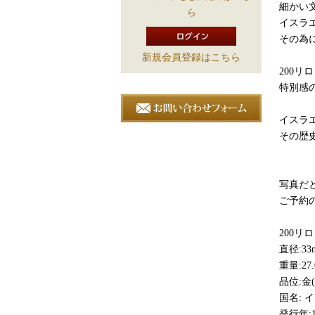
細かい
ら
イスラ
その為
新規会員登録はこちら
200リ
特別感
イスラエ
その歴
写真だ
ご予約
200リ
直径:33
重量:27.
品位:金(K
国名: 
発行年:1