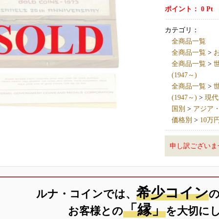
ポイント：
0
Pt
カテゴリ：
全商品一覧
全商品一覧
>
全商品一覧
>
世
(1947～)
全商品一覧
>
世
(1947～)
>
現代
国別
>
アジア・ア
価格別
>
10万
申し訳ございま
希少コイン
ルナ・コインでは、
「縁」
お客様との
を大切に