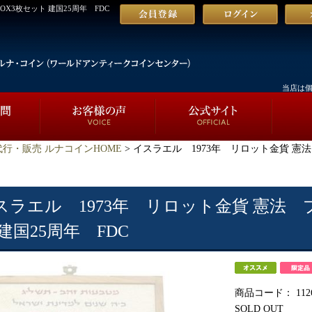
X3枚セット 建国25周年 FDC
当店は
行・販売 ルナコインHOME
> イスラエル 1973年 リロット金貨 憲
スラエル 1973年 リロット金貨 憲法 
 建国25周年 FDC
商品コード：
112
SOLD OUT