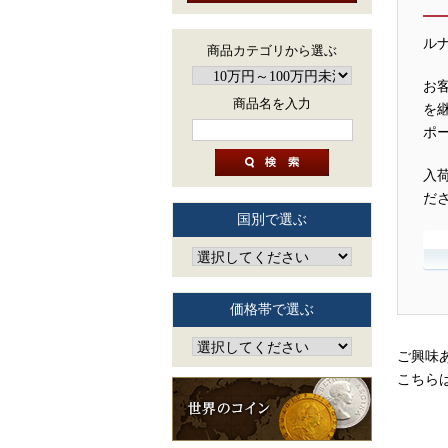
ル
商品カテゴリから選ぶ
お
商品名を入力
を
ポ
入
だ
国別で選ぶ
価格帯で選ぶ
ご興味
こちら