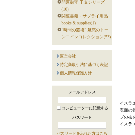
開運御守 干支シリーズ
(10)
関連書籍・サプライ用品
books & supplies(1)
”時間の芸術” 魅惑のトー
ンコインコレクション(53)
運営会社
特定商取引法に基づく表記
個人情報保護方針
メールアドレス
イスラ
コンピューターに記憶する
表面の
ブの枝
パスワード
イスラ
パスワードを忘れた方はこち