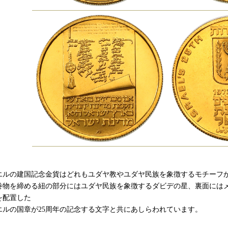
エルの建国記念金貨はどれもユダヤ教やユダヤ民族を象徴するモチーフ
巻物を締める紐の部分にはユダヤ民族を象徴するダビデの星、裏面には
を配置した
エルの国章が25周年の記念する文字と共にあしらわれています。