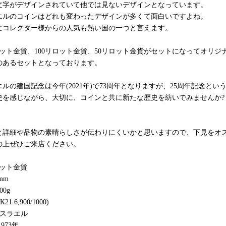
文字がデザインされていて他では見ないデザインとなっています。
エルのコインはどれも変わったデザインが多くて面白いですよね。
にコレクター様からの人気も熱い国の一つと言えます。
ロット金貨、100リロット金貨、50リロット金貨がセットになってオリジ
のあるセットとなっております。
ルの建国記念は今年(2021年)で73周年となりますが、25周年記念と
史を感じながら、大切に、コインと共に新たな歴史を紡いでみませんか?
と詳細や品物の素晴らしさが伝わりにくいかと思いますので、下見をオ
の上ぜひご来店ください。
ロット金貨
mm
00g
21.6;900/1000)
イスラエル
973年