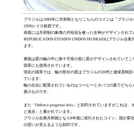
ブラジルは1889年に共和制となりこちらのコインは「ブラジ
2000レイス銀貨です。
表面には共和制の象徴の月桂冠を被った女神がデザインされて
REPUBLICA DOS ESTADOS UNIDOS DO BRAZIL(ブラ
ます。
裏面は星の輪の中に南十字座の形に星がデザインされていてこ
国章にも使用されています。
現在の国章では、輪の部分の星はブラジルの26州と連保直轄区
ています。
輪の左右に配置されているのはコーヒーとタバコの葉でどちら
業のものです。
また「Ordem e progresso dois」と刻印されていますがこ
と進歩」と書かれています。
ブラジル合衆共和国となり8年後に発行されたコイン、国が変
の思いが見えるような刻印です。