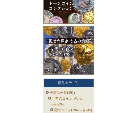
商品カテゴリ
全商品一覧(992)
世界のコイン World
coins(990)
現代コイン(1947～)(245)