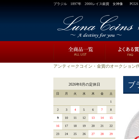
ブラジル 1897年 2000レイス銀貨 女神像 PCGS
アンティークコイン・金貨のオークション代
ブ
2026年8月の定休日
日
月
火
水
木
金
土
1
2
3
4
5
6
7
8
9
10
11
12
13
14
15
16
17
18
19
20
21
22
23
24
25
26
27
28
29