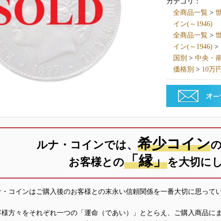
カテゴリ：
全商品一覧
>
世
イン(～1946)
全商品一覧
>
世
イン(～1946)
>
国別
>
中央・南アメ
価格別
>
10万
希少コイン
ルナ・コインでは、
「縁」
お客様との
を大切に
ナ・コインはご購入後のお客様との末永い信頼関係を一番大切に思って
客様方々をそれぞれ一つの「運命（であい）」ととらえ、ご購入商品に