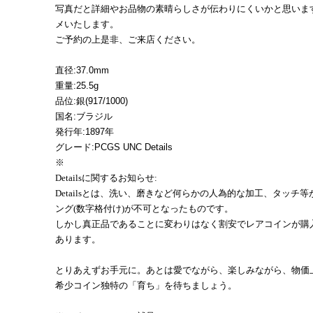
写真だと詳細やお品物の素晴らしさが伝わりにくいかと思いま
メいたします。
ご予約の上是非、ご来店ください。
直径:37.0mm
重量:25.5g
品位:銀(917/1000)
国名:ブラジル
発行年:1897年
グレード:PCGS UNC Details
※
Detailsに関するお知らせ:
Detailsとは、洗い、磨きなど何らかの人為的な加工、タッチ
ング(数字格付け)が不可となったものです。
しかし真正品であることに変わりはなく割安でレアコインが購
あります。
とりあえずお手元に。あとは愛でながら、楽しみながら、物価
希少コイン独特の「育ち」を待ちましょう。