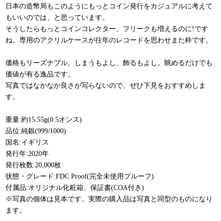
日本の造幣局もこのようにもっとコイン発行をカジュアルに考えて
もいいのでは、と思っています。
そうしたらもっとコインコレクター、フリークも増えるのに!です
ね。専用のアクリルケースが往年のレコードを思わせまた粋です。
価格もリーズナブル。しまうもよし、飾るもよし。眺めるだけでも
価値が有る逸品です。
写真ではなかなか良さが写らないので、ぜひ下見をおすすめしま
す。
重量:約15.55g(0.5オンス)
品位:純銀(999/1000)
国名:イギリス
発行年:2020年
発行枚数:20,000枚
状態・グレード:FDC Proof(完全未使用プルーフ)
付属品:オリジナル化粧箱、保証書(COA付き)
※写真の個体は見本です。実際の購入品は写真と同型のものになり
ます。