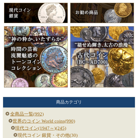
商品カテゴリ
全商品一覧(992)
世界のコイン World coins(990)
現代コイン(1947～)(245)
現代コイン 銀貨・その他(30)