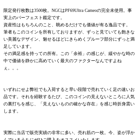
限定発行枚数は3500枚。NGCはPF69Ultra Cameoの完全未使用。事
実上のパーフェスト鑑定です。
資産性はもちろんのこと、眺めるだけでも価値が有る逸品です。
筆者もこのコインを所有しておりますが、ずっと見ていても飽きな
い美麗なデザイン、魅せるほどにきらめくプルーフ部分にずっと満
足しています。
その満足感を持っての所有。この「余裕」の感じが、緩やかな時の
中で価値を静かに高めていく最大のファクターなんですよね
ぇ。。。
いずれにせよ弊社でも入荷すると早い段階で売れていく足の速いお
品です。それを経験するたび、このコインの見えないところに人気
の裏打ちを感じ、「見えないものの確かな存在」を感じ時折身震い
します。
実際に当店で販売実績の非常に多い、売れ筋の一枚。今、姿が浮か
んでいるうちにぜひご購入をオススメいたします。