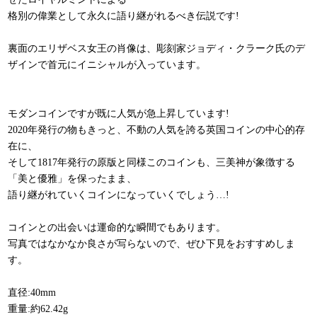
格別の偉業として永久に語り継がれるべき伝説です!
裏面のエリザベス女王の肖像は、彫刻家ジョディ・クラーク氏のデ
ザインで首元にイニシャルが入っています。
モダンコインですが既に人気が急上昇しています!
2020年発行の物もきっと、不動の人気を誇る英国コインの中心的存
在に、
そして1817年発行の原版と同様このコインも、三美神が象徴する
「美と優雅」を保ったまま、
語り継がれていくコインになっていくでしょう…!
コインとの出会いは運命的な瞬間でもあります。
写真ではなかなか良さが写らないので、ぜひ下見をおすすめしま
す。
直径:40mm
重量:約62.42g