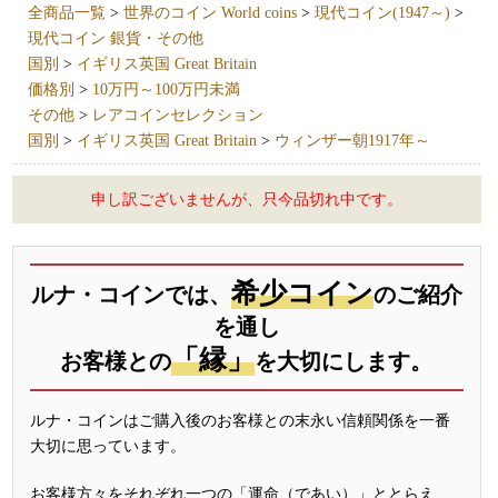
全商品一覧
>
世界のコイン World coins
>
現代コイン(1947～)
>
現代コイン 銀貨・その他
国別
>
イギリス英国 Great Britain
価格別
>
10万円～100万円未満
その他
>
レアコインセレクション
国別
>
イギリス英国 Great Britain
>
ウィンザー朝1917年～
申し訳ございませんが、只今品切れ中です。
希少コイン
ルナ・コインでは、
のご紹介
を通し
「縁」
お客様との
を大切にします。
ルナ・コインはご購入後のお客様との末永い信頼関係を一番
大切に思っています。
お客様方々をそれぞれ一つの「運命（であい）」ととらえ、