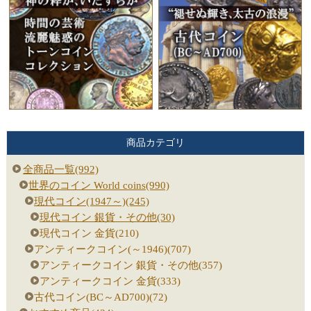
商品カテゴリ
全商品一覧(992)
世界のコイン World coins(990)
現代コイン(1947～)(245)
現代コイン 銀貨・その他(30)
現代コイン 金貨(210)
アンティークコイン(～1946)(707)
アンティークコイン 銀貨・その他(357)
アンティークコイン 金貨(333)
古代コイン(BC～AD700)(72)