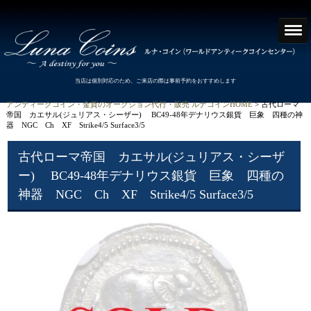
当店は個別対応のため、ご来店の際は事前予約をおすすめします
アンティークコイン・金貨のオークション代行・販売 ルナコインHOME
> 古代ローマ
帝国 カエサル(ジュリアス・シーザー) BC49-48年デナリウス銀貨 巨象 四種の神
器 NGC Ch XF Strike4/5 Surface3/5
古代ローマ帝国 カエサル(ジュリアス・シーザ
ー) BC49-48年デナリウス銀貨 巨象 四種の
神器 NGC Ch XF Strike4/5 Surface3/5