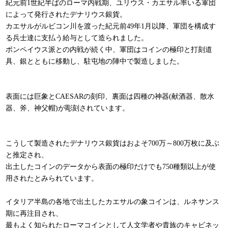
紀元前1世紀半ばのローマ内戦期、ユリウス・カエサル率いる軍団
によって発行されたデナリウス銀貨。
カエサルがルビコン川を渡った紀元前49年1月以降、軍団を構成す
る兵士達に支払う給与として造られました。
ポンペイウス派との内戦が続く中、軍団はコインの極印と打刻道
具、銀とともに移動し、駐屯地の陣中で製造しました。
表面には巨象とCAESARの刻印、裏面は四種の神器(献酒器、散水
器、斧、神父帽)が彫刻されています。
こうして製造されたデナリウス銀貨はおよそ700万～800万枚に及ぶ
と推定され、
出土したコインのデータから表面の極印だけでも750種類以上が使
用されたとみられています。
イタリア半島の各地で出土したカエサルの象コインは、ルネサンス
期に再注目され、
最もよく知られたローマコインとして人文学者や貴族のキャビネッ