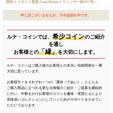
国別
>
イギリス英国 Great Britain
>
ウィンザー朝1917年～
申し訳ございませんが、只今品切れ中です。
希少コイン
ルナ・コインでは、
のご紹介
を通し
「縁」
お客様との
を大切にします。
ルナ・コインはご購入後のお客様との末永い信頼関係を一番
大切に思っています。
お客様方々をそれぞれ一つの「運命（であい）」ととらえ、
ご購入商品にまつわる更なる情報のご紹介・ご提案を継続的
に行い、年数をかけお客様のコインを趣味・実質ともにより
意味深いコレクションにしていくためのサポートをさせてい
ただいております。