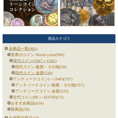
商品カテゴリ
全商品一覧(992)
世界のコイン World coins(990)
現代コイン(1947～)(245)
現代コイン 銀貨・その他(30)
現代コイン 金貨(210)
アンティークコイン(～1946)(707)
アンティークコイン 銀貨・その他(357)
アンティークコイン 金貨(333)
古代コイン(BC～AD700)(72)
おすすめ商品(434)
新商品(58)
会員限定商品(10)