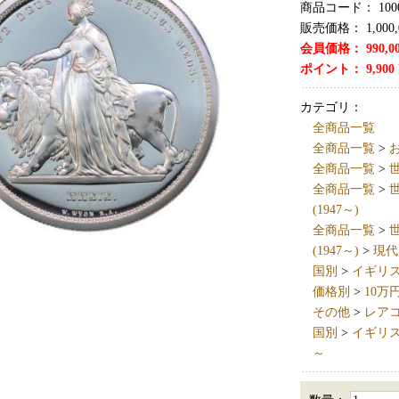
商品コード：
100
販売価格：
1,000
会員価格：
990,0
ポイント：
9,900
カテゴリ：
全商品一覧
全商品一覧
>
全商品一覧
>
世
全商品一覧
>
世
(1947～)
全商品一覧
>
世
(1947～)
>
現代
国別
>
イギリス英国
価格別
>
10万
その他
>
レア
国別
>
イギリス英国
～