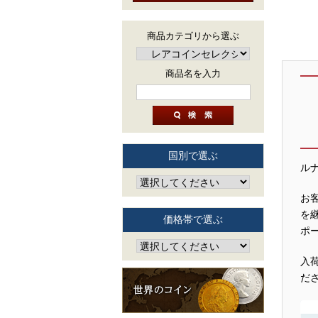
商品カテゴリから選ぶ
商品名を入力
国別で選ぶ
ル
お
を
価格帯で選ぶ
ポ
入
だ