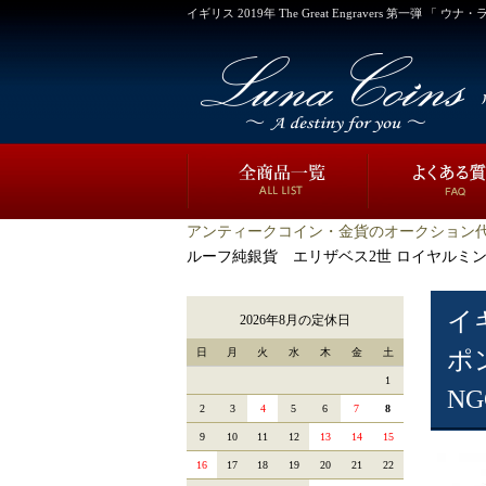
イギリス 2019年 The Great Engravers 第一弾 
アンティークコイン・金貨のオークション代
ルーフ純銀貨 エリザベス2世 ロイヤルミント NGC
イギ
2026年8月の定休日
日
月
火
水
木
金
土
ポ
1
NG
2
3
4
5
6
7
8
9
10
11
12
13
14
15
16
17
18
19
20
21
22