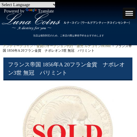
Powered by
Translate
当店は個別対応のため、ご来店の際は事前予約をおすすめします
アンティークコイン・金貨のオークション代行・販売 ルナコインHOME
> フランス帝
国 1856年A 20フラン金貨 ナポレオン3世 無冠 パリミント
フランス帝国 1856年A 20フラン金貨 ナポレオ
ン3世 無冠 パリミント