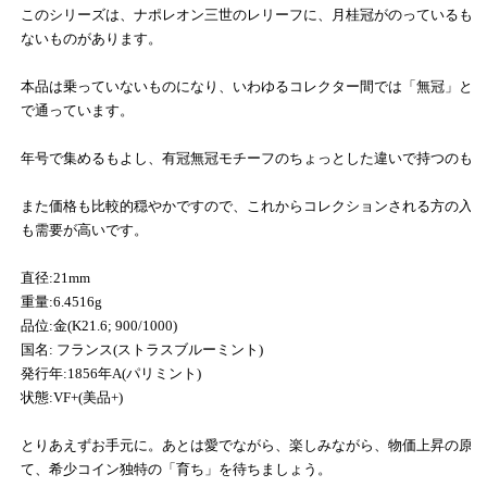
このシリーズは、ナポレオン三世のレリーフに、月桂冠がのっているも
ないものがあります。
本品は乗っていないものになり、いわゆるコレクター間では「無冠」と
で通っています。
年号で集めるもよし、有冠無冠モチーフのちょっとした違いで持つのも
また価格も比較的穏やかですので、これからコレクションされる方の入
も需要が高いです。
直径:21mm
重量:6.4516g
品位:金(K21.6; 900/1000)
国名: フランス(ストラスブルーミント)
発行年:1856年A(パリミント)
状態:VF+(美品+)
とりあえずお手元に。あとは愛でながら、楽しみながら、物価上昇の原
て、希少コイン独特の「育ち」を待ちましょう。