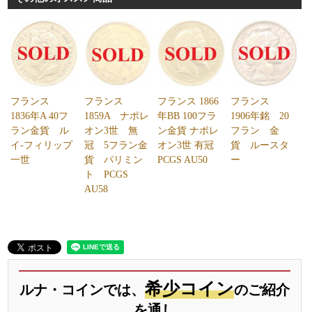
フランス
フランス
フランス 1866
フランス
1836年A 40フ
1859A ナポレ
年BB 100フラ
1906年銘 20
ラン金貨 ル
オン3世 無
ン金貨 ナポレ
フラン 金
イ-フィリップ
冠 5フラン金
オン3世 有冠
貨 ルースタ
一世
貨 パリミン
PCGS AU50
ー
ト PCGS
AU58
希少コイン
ルナ・コインでは、
のご紹介
を通し