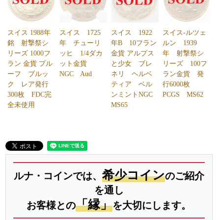
スイス 1988年
スイス 1725
スイス 1922
スイス-ルツェ
銘 射撃祭シ
年 チューリ
年B 10フラン
ルン 1939
リーズ 1000フ
ッヒ 1/4ダカ
金貨 アルプス
年 射撃祭シ
ラン 金貨 プル
ット金貨
と少女 ブレ
リーズ 100フ
ーフ ブルッ
NGC Aud
ネリ ヘルベ
ラン金貨 発
ク レア発行
ティア ベル
行6000枚
300枚 FDC完
ンミントNGC
PCGS MS62
全未使用
MS65
希少コイン
ルナ・コインでは、
のご紹介
を通し
「縁」
お客様との
を大切にします。