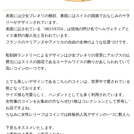
表面には少女ブレネリの横顔、裏面にはスイスの国旗でおなじみの十字
リーがデザインされています。
表面に記されている「HELVETIA」は現地の呼び名でヘルヴェティアと
イス連邦の擬人化と言われています。
フランスのマリアンヌやアメリカの自由の女神のような位置づけです。
彫刻師ランドリーによるデザインは少女ブレネリの背景にアルプスの山
襟元にはスイスの国花であるエーデルワイスの飾りがあしらわれていて
高いコインの一つです。
とても美しいデザインであるこちらのコインは、世界中で愛されているコ
枚となっております。
サイズ感も可愛らしく、ペンダントとしても多く利用されています。
女性像のコインをお集めの方ならぜひ1枚はコレクションとして所有して
お品ですよね。
ちなみに女性レリーフはコインでは鉄板的人気デザインの一つに数えら
下見もオススメいたします。