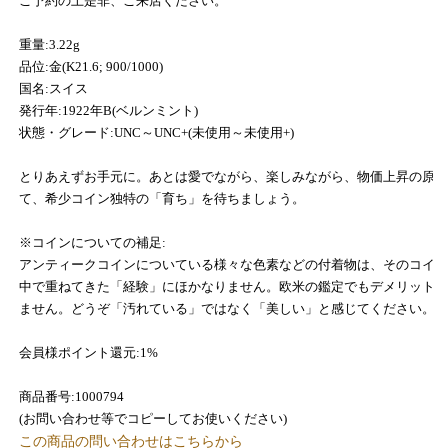
ご予約の上是非、ご来店ください。
重量:3.22g
品位:金(K21.6; 900/1000)
国名:スイス
発行年:1922年B(ベルンミント)
状態・グレード:UNC～UNC+(未使用～未使用+)
とりあえずお手元に。あとは愛でながら、楽しみながら、物価上昇の原
て、希少コイン独特の「育ち」を待ちましょう。
※コインについての補足:
アンティークコインについている様々な色素などの付着物は、そのコイ
中で重ねてきた「経験」にほかなりません。欧米の鑑定でもデメリット
ません。どうぞ「汚れている」ではなく「美しい」と感じてください。
会員様ポイント還元:1%
商品番号:1000794
(お問い合わせ等でコピーしてお使いください)
この商品の問い合わせはこちらから