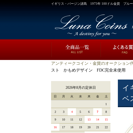
イギリス・バージン諸島 1975年 100ドル金貨 プ
アンティークコイン・金貨のオークション代
スト かもめデザイン FDC完全未使用
イ
2026年8月の定休日
日
月
火
水
木
金
土
ベ
1
2
3
4
5
6
7
8
9
10
11
12
13
14
15
16
17
18
19
20
21
22