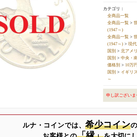
カテゴリ：
全商品一覧
全商品一覧
>
世
(1947～)
全商品一覧
>
世
(1947～)
>
現代
国別
>
北アメリカ 
国別
>
中央・南アメ
価格別
>
10万
国別
>
イギリス英国
～
申し訳ございま
希少コイン
ルナ・コインでは、
「縁」
お客様との
を大切に