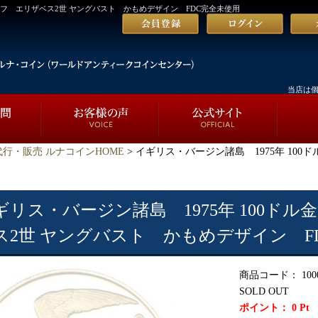
ルーフ エリザベス2世 ヤングバスト かもめデザイン FDC完全未使用
当店は
行・販売 ルナコインHOME
> イギリス・バージン諸島 1975年 10
ギリス・バージン諸島 1975年 100ド
ス2世 ヤングバスト かもめデザイン F
商品コード：
100
SOLD OUT
ポイント：
0
Pt