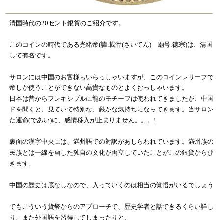
清国時代の20セント銀貨のご紹介です。
このコインの時代である光緒帝(諱:載湉(さいてん) 廟号:徳宗)は、清国
して有名です。
サロンには中国のお客様もいらっしゃいますが、このコインレリーフで
帝しか使うことができない高貴なものとよくおっしゃいます。
日本は昔からフレキシブルに龍のモチーフは使われてきましたが、中国
ドを聞くと、見ていて特別な、厳かな気持ちになってきます。当サロン
た運命(であい)に、感情移入が止まりません。。。!
裏面の漢字中央には、満州語での対訳があしらわれています。満州族の
民族とは一線を画した独自の文化が両立していたことがこの銀貨からひ
きます。
中国の歴史は底なしなので、入っていくのは相当の覚悟がいるでしょう
でもこういう貨幣からのアプローチで、歴史学者と話できるくらい詳し
り、また外国語を習得してしまったりと、