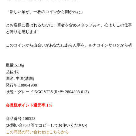
「新しい扉が、一枚のコインから開かれた」
とお客様に喜ばれるたびに、筆者を含めスタッフ共々、心よりこの仕事
と誇りを感じます!
このコインから出会いがあなたにあらん事を。ルナコインサロンから祈
重量:5.10g
品位:銀
国名: 中国(清国)
発行年:1890-1908
状態・グレード:NGC VF35 (Ref#: 2804808-013)
会員様ポイント還元率:1%
商品番号:100553
(お問い合わせ等でコピーしてお使いください)
この商品の問い合わせはこちらから