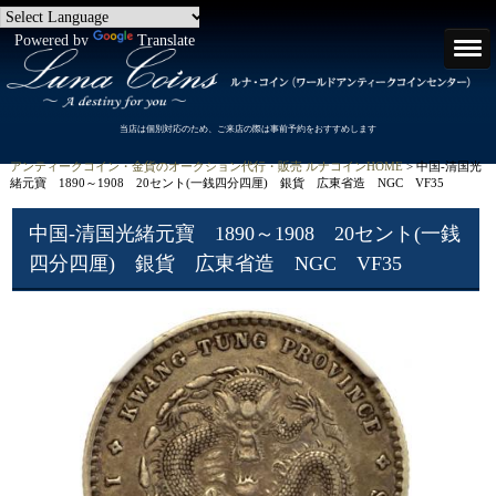
Powered by
Translate
当店は個別対応のため、ご来店の際は事前予約をおすすめします
アンティークコイン・金貨のオークション代行・販売 ルナコインHOME
> 中国-清国光
緒元寶 1890～1908 20セント(一銭四分四厘) 銀貨 広東省造 NGC VF35
中国-清国光緒元寶 1890～1908 20セント(一銭
四分四厘) 銀貨 広東省造 NGC VF35