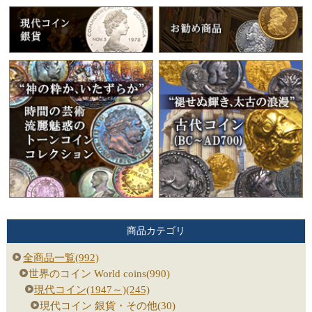
商品カテゴリ
全商品一覧(992)
世界のコイン World coins(990)
現代コイン(1947～)(245)
現代コイン 銀貨・その他(30)