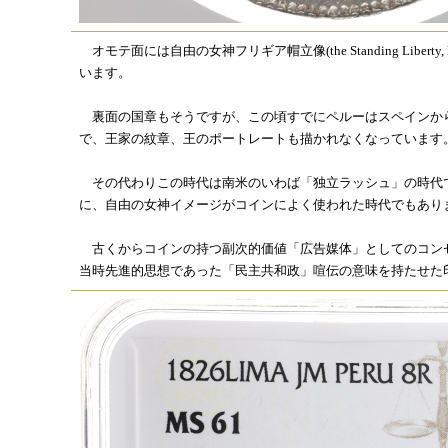
オモテ面には自由の女神フリギア帽立像(the Standing Liberty, 
います。
裏面の国章もそうですが、この頃すでにペルーはスペインか
で、王家の紋章、王のポートレートも描かれなくなっています
その代わりこの時代は南米のいわば「独立ラッシュ」の時代
に、自由の女神イメージがコインによく使われた時代でもあり
古くからコインの持つ副次的価値「広告媒体」としてのコン
当時先進的思想であった「民主共和政」喧伝の意味を持たせた