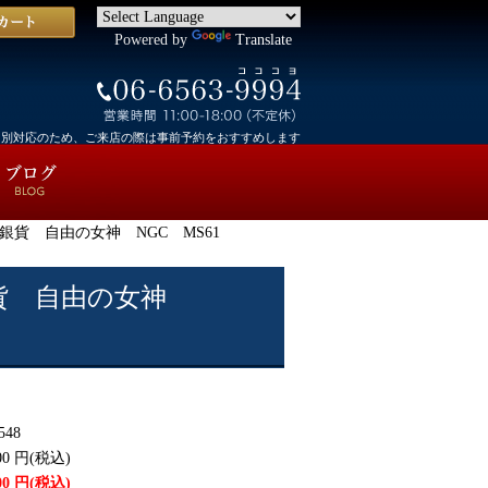
Powered by
Translate
個別対応のため、ご来店の際は事前予約をおすすめします
ス 銀貨 自由の女神 NGC MS61
 銀貨 自由の女神
548
00
円(税込)
00
円(税込)