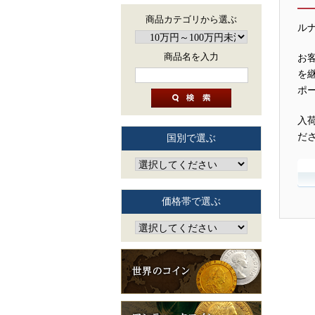
商品カテゴリから選ぶ
ル
商品名を入力
お
を
ポ
入
だ
国別で選ぶ
価格帯で選ぶ