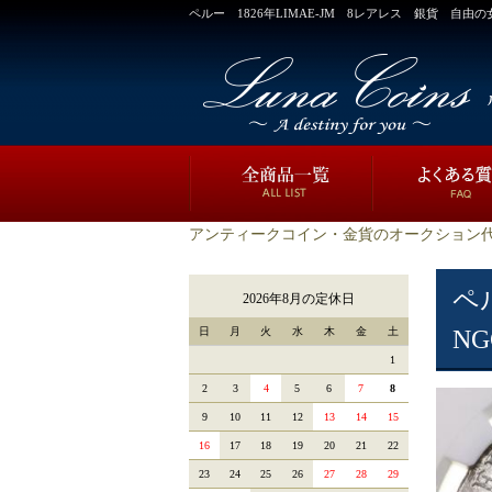
ペルー 1826年LIMAE-JM 8レアレス 銀貨 自由の
アンティークコイン・金貨のオークション代
ペ
2026年8月の定休日
日
月
火
水
木
金
土
NG
1
2
3
4
5
6
7
8
9
10
11
12
13
14
15
16
17
18
19
20
21
22
23
24
25
26
27
28
29