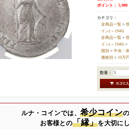
ポイント：
5,900
カテゴリ：
全商品一覧
>
世
イン(～1946)
全商品一覧
>
世
イン(～1946)
>
国別
>
中央・南アメ
価格別
>
10万
数量：
希少コイン
ルナ・コインでは、
「縁」
お客様との
を大切に