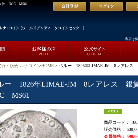
女神 NGC MS61
当店は
行・販売 ルナコインHOME
> ペルー 1826年LIMAE-JM 8レアレ
ルー 1826年LIMAE-JM 8レアレス
C MS61
商品コード：
100
販売価格：
600,0
会員価格：
590,0