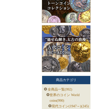
商品カテゴリ
全商品一覧(992)
世界のコイン World
coins(990)
現代コイン(1947～)(245)