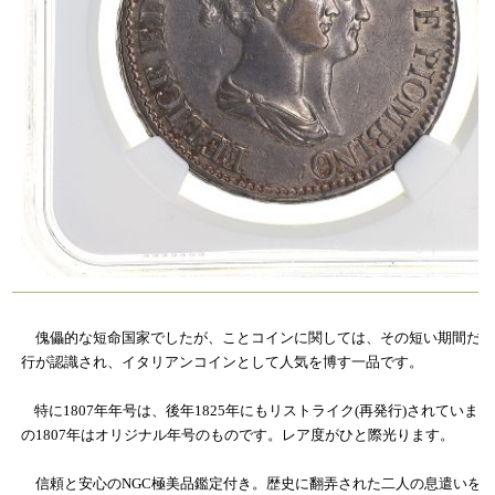
傀儡的な短命国家でしたが、ことコインに関しては、その短い期間だけ
行が認識され、イタリアンコインとして人気を博す一品です。
特に1807年年号は、後年1825年にもリストライク(再発行)されていま
の1807年はオリジナル年号のものです。レア度がひと際光ります。
信頼と安心のNGC極美品鑑定付き。歴史に翻弄された二人の息遣いを