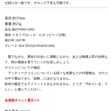
せ続ける一枚です。サロンで下見も可能です。
直径:約37mm
重量:約25g
品位:銀(SV900/1000)
国名:イタリア(ルッカ・ピオンビーノ公国)
発行年:1807年
グレード:NGCXF45(#3954050-008)
愛でながら、運命の出会いに感動しながら。あとは物価上昇の自然な原
て、時が価値を育てていくのを楽しみしょう。
※コインについての補足:
アンティークコインについている様々な色素などの付着物は、そのコイ
の中で重ねてきた「経験」にほかなりません。
欧米の鑑定でもデメリットとみなされません。どうぞ「汚れている」で
しい」と感じてください。
会員様ポイント還元:1
%