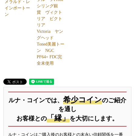
メラルド・レ
シリング銀
インボートー
貨 ヴィクト
ン
リア ビクト
リア
Victoria ヤン
グヘッド
Toned美麗トー
ン NGC
PF64+ FDC完
全未使用
希少コイン
ルナ・コインでは、
のご紹介
を通し
「縁」
お客様との
を大切にします。
ルナ・コインはご購入後のお客様との末永い信頼関係を一番