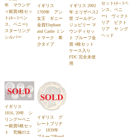
セット(4～1ペ
年 マウンデ
イギリス
イギリス 2002
ンス、ペニ
ィ銀貨4枚セッ
1709年 アン
年 エリザベス2
ー) ヴィクト
ト(4～1ペン
女王 ギニー
世 ゴールデン
リア ビクト
ス、ペニー)
金貨Elephant
ジュビリー マ
リア ヤ ング
スターリング
and Caslte ミン
ウンディセッ
ヘッド
シルバー
トマーク 希
ト プルーフ金
少タイプ
貨 4枚セット
ケース入り
FDC 完全未使
用
イギリス
1816, 20年 シ
イギリス グ
リング〜ペニ
レートブリテ
ー銀貨6枚セッ
ン 1839年
ト 究極のエ
プルーフProof