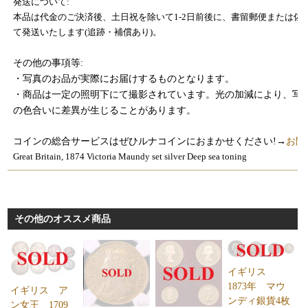
発送について:
本品は代金のご決済後、土日祝を除いて1-2日前後に、書留郵便または佐
て発送いたします(追跡・補償あり)。
その他の事項等:
・写真のお品が実際にお届けするものとなります。
・商品は一定の照明下にて撮影されています。光の加減により、写
の色合いに差異が生じることがあります。
コインの総合サービスはぜひルナコインにおまかせください!→
お問
Great Britain, 1874 Victoria Maundy set silver Deep sea toning
その他のオススメ商品
イギリス
1873年 マウ
イギリス ア
ンディ銀貨4枚
ン女王 1709