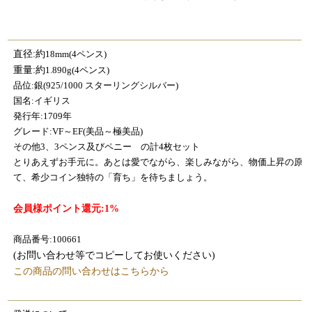
直径:約
18mm(4ペンス)
重量:約
1.890g(4ペンス)
品位:銀(925/1000 スターリングシルバー)
国名:イギリス
発行年:1709年
グレード:VF～EF(美品～極美品)
その他3、3ペンス及びペニー の計4枚セット
とりあえずお手元に。あとは愛でながら、楽しみながら、物価上昇の原
て、希少コイン独特の「育ち」を待ちましょう。
会員様ポイント還元:1%
商品番号:100661
(お問い合わせ等でコピーしてお使いください)
この商品の問い合わせはこちらから