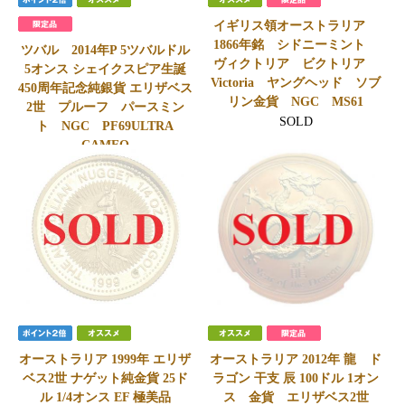
イギリス領オーストラリア
1866年銘 シドニーミント
ツバル 2014年P 5ツバルドル
ヴィクトリア ビクトリア
5オンス シェイクスピア生誕
Victoria ヤングヘッド ソブ
450周年記念純銀貨 エリザベス
リン金貨 NGC MS61
2世 プルーフ パースミン
SOLD
ト NGC PF69ULTRA
CAMEO
SOLD
オーストラリア 1999年 エリザ
オーストラリア 2012年 龍 ド
ベス2世 ナゲット純金貨 25ド
ラゴン 干支 辰 100ドル 1オン
ル 1/4オンス EF 極美品
ス 金貨 エリザベス2世