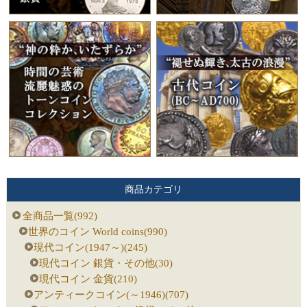
商品カテゴリ
全商品一覧(992)
世界のコイン World coins(990)
現代コイン(1947～)(245)
現代コイン 銀貨・その他(30)
現代コイン 金貨(210)
アンティークコイン(～1946)(707)