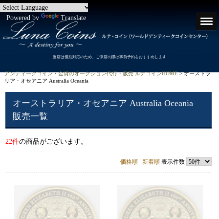
Powered by
Translate
当店は個別対応のため、ご来店の際は事前予約をおすすめします
アンティークコイン・金貨のオークション代行・販売 ルナコインHOME
> オーストラ
リア・オセアニア Australia Oceania
オーストラリア・オセアニア Australia Oceania
販売一覧
22件
の商品がございます。
価格順
新着順
表示件数