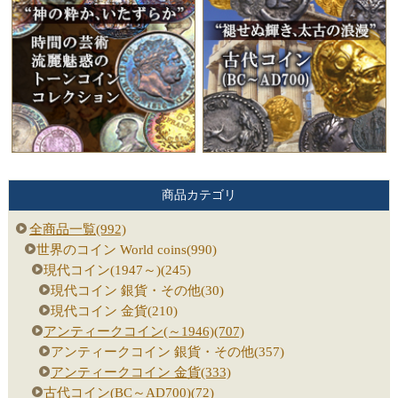
商品カテゴリ
全商品一覧(992)
世界のコイン World coins(990)
現代コイン(1947～)(245)
現代コイン 銀貨・その他(30)
現代コイン 金貨(210)
アンティークコイン(～1946)(707)
アンティークコイン 銀貨・その他(357)
アンティークコイン 金貨(333)
古代コイン(BC～AD700)(72)