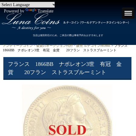
Powered by
Translate
当店は個別対応のため、ご来店の際は事前予約をおすすめします
アンティークコイン・金貨のオークション代行・販売 ルナコインHOME
> フランス
1866BB ナポレオン3世 有冠 金貨 20フラン ストラスブルーミント
フランス 1866BB ナポレオン3世 有冠 金
貨 20フラン ストラスブルーミント