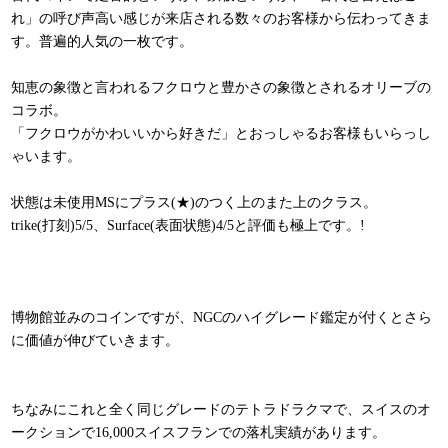
れ」の呼び声高い感じが来店される数々のお客様から伝わってきま
す。普遍的人気の一枚です。
知恵の象徴と言われるフクロウと豊かさの象徴とされるオリーブの
コラボ。
「フクロウがかわいいから好きだ」とおっしゃるお客様もいらっし
ゃいます。
状態は未使用MSにプラス(★)のつく上のまた上のクラス。
trike(打刻)5/5、Surface(表面状態)4/5と評価も極上です。!
博物館並みのコインですが、NGCのハイグレード鑑定が付くとさら
に価値が伸びていきます。
ちなみにこれと全く同じグレードのテトラドラクマで、スイスのオ
ークションで16,000スイスフランでの落札実績があります。