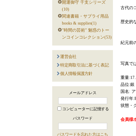
開運御守 干支シリーズ
古代の
(10)
関連書籍・サプライ用品
歴史的
books & supplies(1)
”時間の芸術” 魅惑のトー
ンコインコレクション(53)
紀元前
運営会社
写真で
特定商取引法に基づく表記
個人情報保護方針
重量:17.
品位:銀
国名: 
メールアドレス
発行年:B
状態・グ
コンピューターに記憶する
パスワード
会員様ポ
パスワードを忘れた方はこち