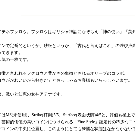
アテネフクロウ。フクロウはギリシャ神話になぞらえ「神の使い」「英
インで定番的というか、鉄板というか、「古代と言えばこれ」の呼び声
ってきます。
人気の一枚です。
象徴と言われるフクロウと豊かさの象徴とされるオリーブのコラボ。
ロウがかわいいから好きだ」とおっしゃるお客様もいらっしゃいます。
は、戦いと知恵の女神アテナです。
MS(未使用)、Strike(打刻)5/5、Surface(表面状態)4/5と、評価も極上
芸術的価値の高いコインにつけられる「Fine Style」認定付の稀少な
がコインの中央に位置し、このようにとても綺麗な状態はなかなかない