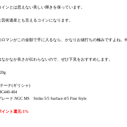
コインとは思えない美しい輝きを保っています。
な芸術遺産とも言えるコインになります。
のロマンがこの金額で手に入るなら、かなりお値打ちの極みですよね。
はなかなか良さが伝わらないので、ぜひ下見をおすすめします。
20g
アテーナ(ギリシャ)
C440-404
レード:NGC MS
Strike:5
/5 Surface:4/5 Fine Style
イント還元:1%