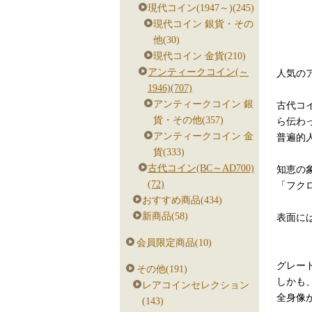
現代コイン(1947～)(245)
現代コイン 銀貨・その
他(30)
現代コイン 金貨(210)
アンティークコイン(～
人気の
1946)(707)
アンティークコイン 銀
古代コ
貨・その他(357)
ら伝わ
アンティークコイン 金
普遍的
貨(333)
古代コイン(BC～AD700)
知恵の
(72)
「フク
おすすめ商品(434)
新商品(58)
表面に
会員限定商品(10)
グレードは
その他(191)
しかも、
レアコインセレクション
全身像
(143)