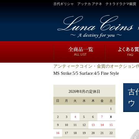
古代ギリシャ アッテカ アテネ テトラドラクマ銀貨 フクロウ BC440-
アンティークコイン・金貨のオークション代
MS Strike:5/5 Surface:4/5 Fine Style
古
2026年8月の定休日
日
月
火
水
木
金
土
ウ B
1
2
3
4
5
6
7
8
9
10
11
12
13
14
15
16
17
18
19
20
21
22