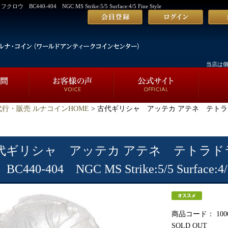
404 NGC MS Strike:5/5 Surface:4/5 Fine Style
当店は
行・販売 ルナコインHOME
> 古代ギリシャ アッテカ アテネ テトラド
代ギリシャ アッテカ アテネ テトラド
C440-404 NGC MS Strike:5/5 Surface:4/5
商品コード：
100
SOLD OUT