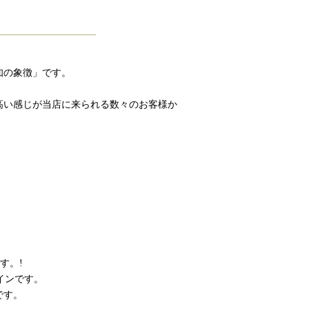
知の象徴」です。
高い感じが当店に来られる数々のお客様か
です。!
コインです。
です。