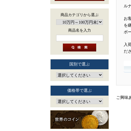
ル
商品カテゴリから選ぶ
お
を
商品名を入力
ポ
入
だ
国別で選ぶ
価格帯で選ぶ
ご興味