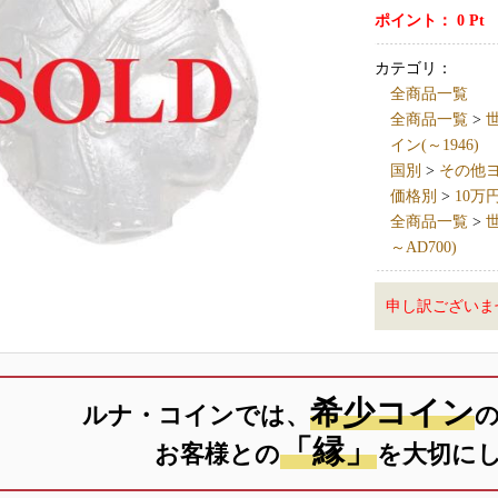
ポイント：
0
Pt
カテゴリ：
全商品一覧
全商品一覧
>
世
イン(～1946)
国別
>
その他ヨーロ
価格別
>
10万
全商品一覧
>
世
～AD700)
申し訳ございま
希少コイン
ルナ・コインでは、
「縁」
お客様との
を大切に