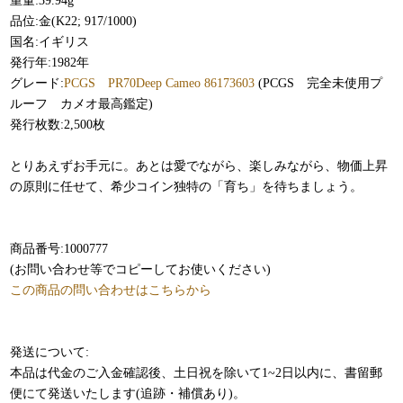
重量:39.94g
品位:金(K22; 917/1000)
国名:イギリス
発行年:1982年
グレード:
PCGS PR70Deep Cameo 86173603
(PCGS 完全未使用プ
ルーフ カメオ最高鑑定)
発行枚数:2,500枚
とりあえずお手元に。あとは愛でながら、楽しみながら、物価上昇
の原則に任せて、希少コイン独特の「育ち」を待ちましょう。
商品番号:1000777
(お問い合わせ等でコピーしてお使いください)
この商品の問い合わせはこちらから
発送について:
本品は代金のご入金確認後、土日祝を除いて1~2日以内に、書留郵
便にて発送いたします(追跡・補償あり)。