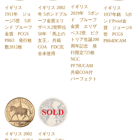
イギリス
イギリス
イギリス 2002
イギリス
2019年 5ポン
1911年 ジョ
年 5ポンドプル
1937年銘 5ポ
ド プルーフ
ージ5世 5ポ
ーフ金貨エリ
ンドProof金
金貨 エリザ
ンド プルーフ
ザベス2世即位
貨 ジョージ6
ベス2世 ビク
金貨 PCGS
50年 「馬上の
世 PCGS
トリア生誕200
PR63 発行枚
女王」 共箱
PR64DCAM
周年記念 発
数2812枚
COA FDC完
行限定725枚
全未使用
NGC
PF70UCAM
共箱COA付
パーフェクト
イギリス 2002
イギリス