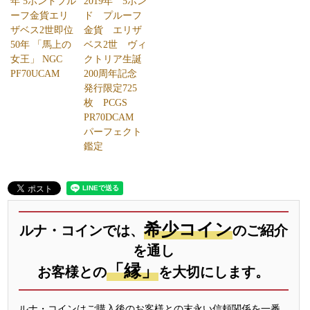
年 5ポンドプル
2019年 5ポン
ーフ金貨エリ
ド プルーフ
ザベス2世即位
金貨 エリザ
50年 「馬上の
ベス2世 ヴィ
女王」 NGC
クトリア生誕
PF70UCAM
200周年記念
発行限定725
枚 PCGS
PR70DCAM
パーフェクト
鑑定
希少コイン
ルナ・コインでは、
のご紹介
を通し
「縁」
お客様との
を大切にします。
ルナ・コインはご購入後のお客様との末永い信頼関係を一番