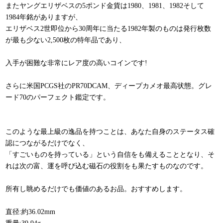
またヤングエリザベスの5ポンド金貨は1980、1981、1982そして
1984年銘がありますが、
エリザベス2世即位から30周年に当たる1982年製のものは発行枚数
が最も少ない2,500枚の特年品であり、
入手が困難な非常にレア度の高いコインです!
さらに米国PCGS社のPR70DCAM、ディープカメオ最高状態。グレ
ード70のパーフェクト鑑定です。
このような最上級の逸品を持つことは、あなた自身のステータス確
認につながるだけでなく、
「すごいものを持っている」という自信をも備えることとなり、そ
れは次の富、運を呼び込む磁石の役割をも果たすものなのです。
所有し眺めるだけでも価値のあるお品。おすすめします。
直径:約36.02mm