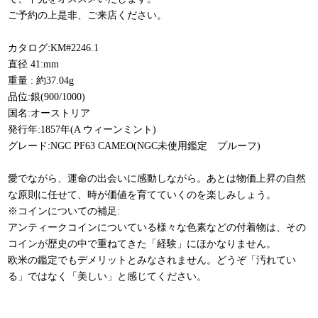
ご予約の上是非、ご来店ください。
カタログ:KM#2246.1
直径 41:mm
重量 : 約37.04g
品位:銀(900/1000)
国名:オーストリア
発行年:1857年(A ウィーンミント)
グレード:NGC PF63 CAMEO(NGC未使用鑑定 プルーフ)
愛でながら、運命の出会いに感動しながら。あとは物価上昇の自然
な原則に任せて、時が価値を育てていくのを楽しみしょう。
※コインについての補足:
アンティークコインについている様々な色素などの付着物は、その
コインが歴史の中で重ねてきた「経験」にほかなりません。
欧米の鑑定でもデメリットとみなされません。どうぞ「汚れてい
る」ではなく「美しい」と感じてください。