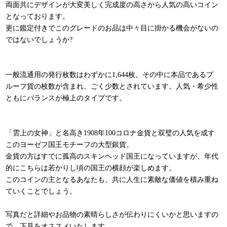
両面共にデザインが大変美しく完成度の高さから人気の高いコイン
となっております。
更に鑑定付きでこのグレードのお品は中々目に掛かる機会がないの
ではないでしょうか?
一般流通用の発行枚数はわずかに1,644枚。その中に本品であるプ
ルーフ貨の枚数が含まれ、ごく少数とされています。人気・希少性
ともにバランスが極上のタイプです。
「雲上の女神」と名高き1908年100コロナ金貨と双璧の人気を成す
このヨーゼフ国王モチーフの大型銀貨。
金貨の方はすでに孤高のスキンヘッド国王になっていますが、年代
的にこちらは若かりし頃の国王の横顔が楽しめます。
このコインの主となるあなたも、共に人生に素敵な価値を積み重ね
ていくことでしょう。
写真だと詳細やお品物の素晴らしさが伝わりにくいかと思いますの
で、下見をオススメいたします。