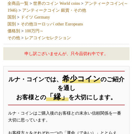
全商品一覧
>
世界のコイン World coins
>
アンティークコイン(～
1946)
>
アンティークコイン 銀貨・その他
国別
>
ドイツ Germany
国別
>
その他ヨーロッパ other Europeans
価格別
>
100万円～
その他
>
レアコインセレクション
申し訳ございませんが、只今品切れ中です。
希少コイン
ルナ・コインでは、
のご紹介
を通し
「縁」
お客様との
を大切にします。
ルナ・コインはご購入後のお客様との末永い信頼関係を一番
大切に思っています。
お客様方々をそれぞれ一つの「運命（であい）」ととらえ、