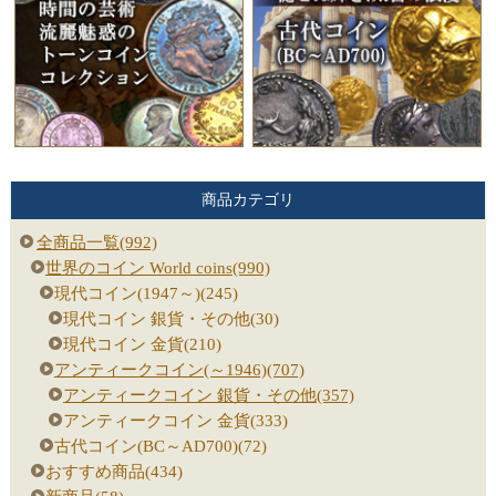
商品カテゴリ
全商品一覧(992)
世界のコイン World coins(990)
現代コイン(1947～)(245)
現代コイン 銀貨・その他(30)
現代コイン 金貨(210)
アンティークコイン(～1946)(707)
アンティークコイン 銀貨・その他(357)
アンティークコイン 金貨(333)
古代コイン(BC～AD700)(72)
おすすめ商品(434)