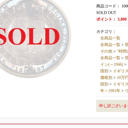
商品コード：
100
SOLD OUT
ポイント：
3,800
カテゴリ：
全商品一覧
全商品一覧
>
世
その他
>
”時間
全商品一覧
>
世
イン(～1946)
>
国別
>
イギリス英国
価格別
>
10万
国別
>
イギリス英国
年～1901年
>
申し訳ございま