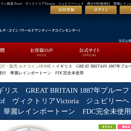
フクラウン銀貨 Proof ヴィクトリアVictoria ジュビリーヘッド 稀少1084枚発行 華麗レ
当店は
行・販売 ルナコインHOME
> イギリス GREAT BRITAIN 1887年
84枚発行 華麗レインボートーン FDC完全未使用
ギリス GREAT BRITAIN 1887年プル
roof ヴィクトリアVictoria ジュビリー
 華麗レインボートーン FDC完全未使用