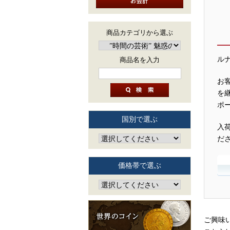
商品カテゴリから選ぶ
ル
商品名を入力
お
を
ポ
国別で選ぶ
入
だ
価格帯で選ぶ
ご興味