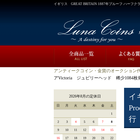
イギリス GREAT BRITAIN 1887年プルーフ ハー
アンティークコイン・金貨のオークション代
アVictoria ジュビリーヘッド 稀少10
イ
2026年8月の定休日
日
月
火
水
木
金
土
P
1
行
2
3
4
5
6
7
8
9
10
11
12
13
14
15
16
17
18
19
20
21
22