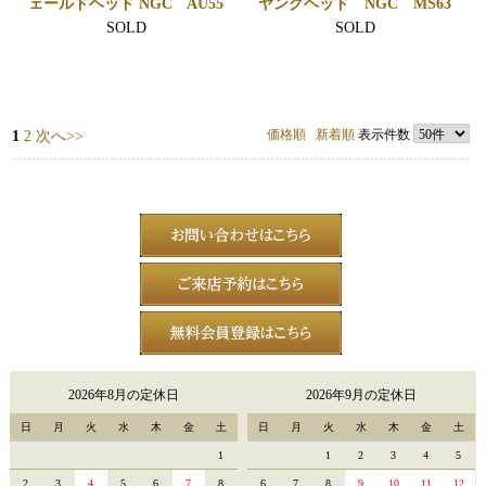
ェールドヘッド NGC AU55
ヤングヘッド NGC MS63
SOLD
SOLD
価格順
新着順
表示件数
1
2
次へ>>
2026年8月の定休日
2026年9月の定休日
日
月
火
水
木
金
土
日
月
火
水
木
金
土
1
1
2
3
4
5
2
3
4
5
6
7
8
6
7
8
9
10
11
12