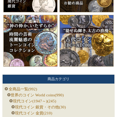
商品カテゴリ
全商品一覧(992)
世界のコイン World coins(990)
現代コイン(1947～)(245)
現代コイン 銀貨・その他(30)
現代コイン 金貨(210)