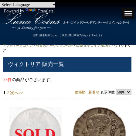
Powered by
Translate
当店は個別対応のため、ご来店の際は事前予約をおすすめします
アンティークコイン・金貨のオークション代行・販売 ルナコインHOME
> ヴィクトリ
ア
ヴィクトリア 販売一覧
75件
の商品がございます。
価格順
新着順
表示件数
1
2
次へ>>