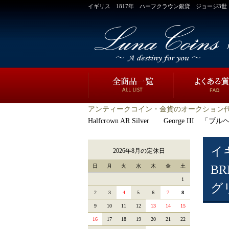
イギリス 1817年 ハーフクラウン銀貨 ジョージ3世 GREAT
アンティークコイン・金貨のオークション代
Halfcrown AR Silver George II
イ
2026年8月の定休日
日
月
火
水
木
金
土
BR
1
グ
2
3
4
5
6
7
8
9
10
11
12
13
14
15
16
17
18
19
20
21
22