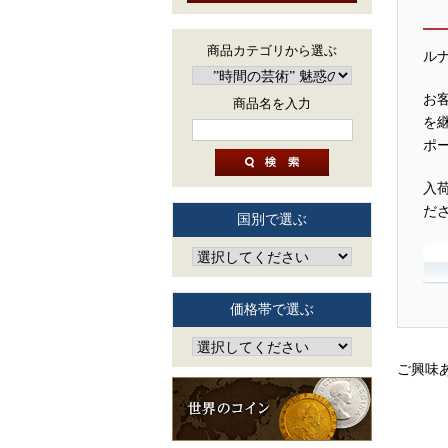
商品カテゴリから選ぶ
ル
お
商品名を入力
を
ポ
入
だ
国別で選ぶ
価格帯で選ぶ
ご興味