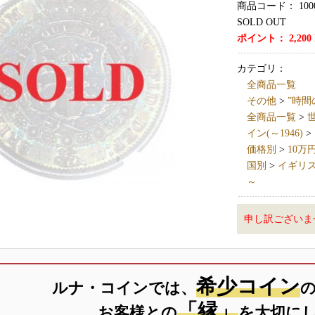
商品コード：
100
SOLD OUT
ポイント：
2,200
カテゴリ：
全商品一覧
その他
>
”時間
全商品一覧
>
世
イン(～1946)
>
価格別
>
10万
国別
>
イギリス英国
～
申し訳ございま
希少コイン
ルナ・コインでは、
「縁」
お客様との
を大切に