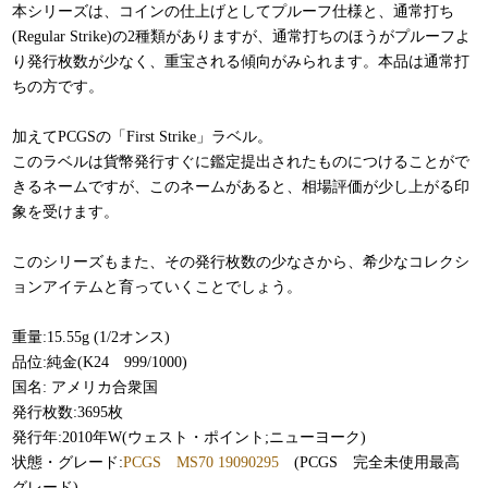
本シリーズは、コインの仕上げとしてプルーフ仕様と、通常打ち
(Regular Strike)の2種類がありますが、通常打ちのほうがプルーフよ
り発行枚数が少なく、重宝される傾向がみられます。本品は通常打
ちの方です。
加えてPCGSの「First Strike」ラベル。
このラベルは貨幣発行すぐに鑑定提出されたものにつけることがで
きるネームですが、このネームがあると、相場評価が少し上がる印
象を受けます。
このシリーズもまた、その発行枚数の少なさから、希少なコレクシ
ョンアイテムと育っていくことでしょう。
重量:15.55g (1/2オンス)
品位:純金(K24 999/1000)
国名: アメリカ合衆国
発行枚数:3695枚
発行年:2010年W(ウェスト・ポイント;ニューヨーク)
状態・グレード:
PCGS MS70 19090295
(PCGS 完全未使用最高
グレード)