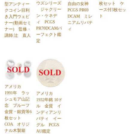
ウズシリーズ
枚セット ケ
自由の女神
型アンティー
ジャクリー
ース付3枚セッ
PCGS PR69
クコイン目利
ン・ケネデ
ト
DCAM ミレ
き入門ウェビ
ィ PCGS
ニアムリバテ
ナー(動画セミ
PR70DCAMパ
ィ
ナー) 監修・
ーフェクト鑑
講師:辻 直人
定
アメリカ
1991年 ラッ
アメリカ
シュモア山記
1932年銘 10ド
念 プルーフ
ル 金貨 イ
金貨・銀貨等6
ンディアンリ
枚セット
バティ イー
COA オリジ
グル PCGS
ナル木製箱
AU鑑定