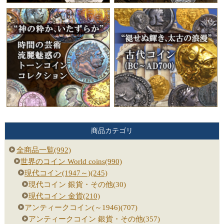
商品カテゴリ
全商品一覧(992)
世界のコイン World coins(990)
現代コイン(1947～)(245)
現代コイン 銀貨・その他(30)
現代コイン 金貨(210)
アンティークコイン(～1946)(707)
アンティークコイン 銀貨・その他(357)