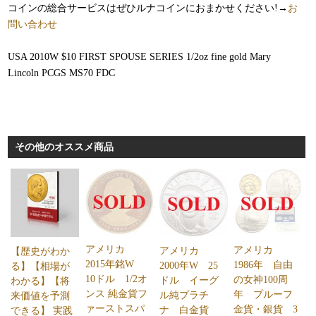
コインの総合サービスはぜひルナコインにおまかせください!→
お
問い合わせ
USA 2010W $10 FIRST SPOUSE SERIES 1/2oz fine gold Mary
Lincoln PCGS MS70 FDC
その他のオススメ商品
アメリカ
アメリカ
アメリカ
【歴史がわか
2015年銘W
1986年 自由
2000年W 25
る】【相場が
10ドル 1/2オ
の女神100周
ドル イーグ
わかる】【将
ンス 純金貨フ
年 プルーフ
ル純プラチ
来価値を予測
ァーストスパ
金貨・銀貨 3
ナ 白金貨
できる】 実践