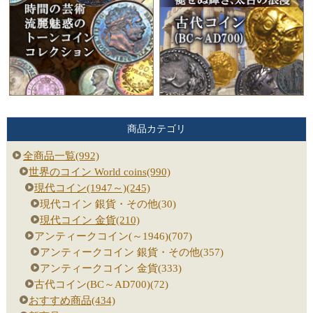
商品カテゴリ
全商品一覧(992)
世界のコイン World coins(990)
現代コイン(1947～)(245)
現代コイン 銀貨・その他(30)
現代コイン 金貨(210)
アンティークコイン(～1946)(707)
アンティークコイン 銀貨・その他(357)
アンティークコイン 金貨(333)
古代コイン(BC～AD700)(72)
おすすめ商品(434)