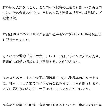
群を抜く人気をほこり、またコイン投資の王道とも言うべき英国コ
イン。その金貨の中でも、不動の人気を誇るエリザベス2世5ポンド
記念金貨。
本品は1952年のエリザベス女王即位から50年(Golden Jubilee)を記念
し発行されました。
とくにこの通称「馬上の女王」レリーフはデザインに人気があり、
将来的に価値の増加をより期待することができます。
光が当たると、まるで女王の優雅極まりない乗馬姿包むかのよう
に、神々しく目の前でコインが黄金色をまぶしくまき散らします。
とくに馬好きの方なら、一目ぼれしてしまうことでしょう。
限定発行枚数は3500枚。資産性はもちろんのこと、眺めるだけでも