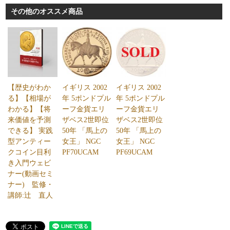
その他のオススメ商品
【歴史がわか
イギリス 2002
イギリス 2002
る】【相場が
年 5ポンドプル
年 5ポンドプル
わかる】【将
ーフ金貨エリ
ーフ金貨エリ
来価値を予測
ザベス2世即位
ザベス2世即位
できる】 実践
50年 「馬上の
50年 「馬上の
型アンティー
女王」 NGC
女王」 NGC
クコイン目利
PF70UCAM
PF69UCAM
き入門ウェビ
ナー(動画セミ
ナー) 監修・
講師:辻 直人