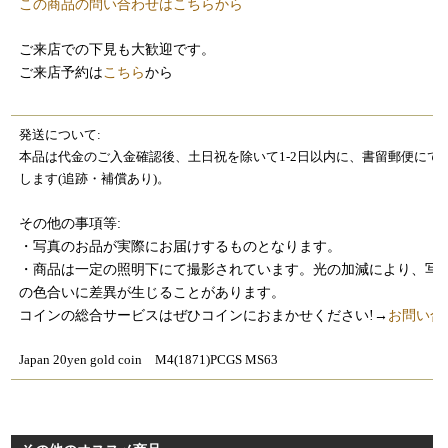
この商品の問い合わせはこちらから
ご来店での下見も大歓迎です。
ご来店予約は
こちら
から
発送について:
本品は代金のご入金確認後、土日祝を除いて1-2日以内に、書留郵便にて
します(追跡・補償あり)。
その他の事項等:
・写真のお品が実際にお届けするものとなります。
・商品は一定の照明下にて撮影されています。光の加減により、写
の色合いに差異が生じることがあります。
コインの総合サービスはぜひコインにおまかせください!→
お問い合
Japan 20yen gold coin M4(1871)PCGS MS63