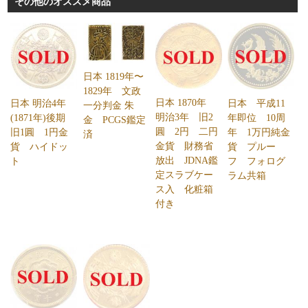
その他のオススメ商品
日本 1819年〜
1829年 文政
日本 1870年
日本 平成11
日本 明治4年
一分判金 朱
明治3年 旧2
年即位 10周
(1871年)後期
金 PCGS鑑定
圓 2円 二円
年 1万円純金
旧1圓 1円金
済
金貨 財務省
貨 プルー
貨 ハイドッ
放出 JDNA鑑
フ フォログ
ト
定スラブケー
ラム共箱
ス入 化粧箱
付き