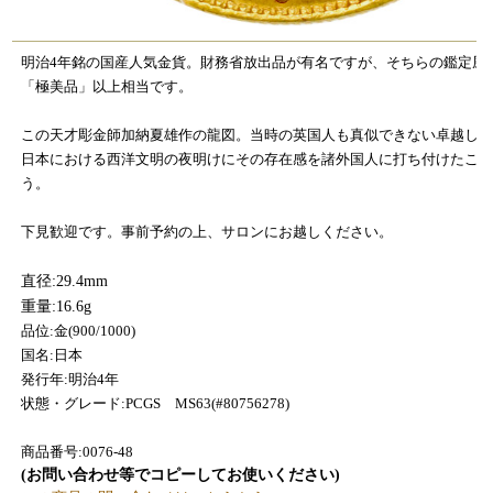
明治4年銘の国産人気金貨。財務省放出品が有名ですが、そちらの鑑定風
「極美品」以上相当です。
この天才彫金師加納夏雄作の龍図。当時の英国人も真似できない卓越し
日本における西洋文明の夜明けにその存在感を諸外国人に打ち付けたこ
う。
下見歓迎です。事前予約の上、サロンにお越しください。
直径:29.4mm
重量:16.6g
品位:金(900/1000)
国名:日本
発行年:明治4年
状態・グレード:PCGS MS63(#80756278)
商品番号:0076-48
(お問い合わせ等でコピーしてお使いください)