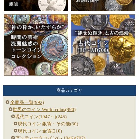
商品カテゴリ
全商品一覧(992)
世界のコイン World coins(990)
現代コイン(1947～)(245)
現代コイン 銀貨・その他(30)
現代コイン 金貨(210)
アンティークコイン(～1946)(707)