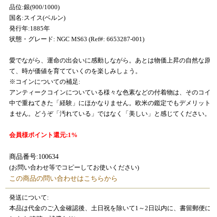
品位:銀(900/1000)
国名:スイス(ベルン)
発行年:1885年
状態・グレード: NGC MS63 (Ref#: 6653287-001)
愛でながら、運命の出会いに感動しながら。あとは物価上昇の自然な原
て、時が価値を育てていくのを楽しみしょう。
※コインについての補足:
アンティークコインについている様々な色素などの付着物は、そのコイ
中で重ねてきた「経験」にほかなりません。欧米の鑑定でもデメリット
ません。どうぞ「汚れている」ではなく「美しい」と感じてください。
会員様ポイント還元:1
%
商品番号:100634
(お問い合わせ等でコピーしてお使いください)
この商品の問い合わせはこちらから
発送について:
本品は代金のご入金確認後、土日祝を除いて1～2日以内に、書留郵便に