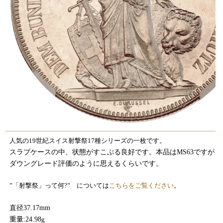
人気の19世紀スイス射撃祭17種シリーズの一枚です。
スラブケースの中、状態がすこぶる良好です。本品はMS63ですが、
ダウングレード評価のように思えるくらいです。
”「射撃祭」って何?” については
こちらをご覧ください
。
直径37.17mm
重量:24.98
g