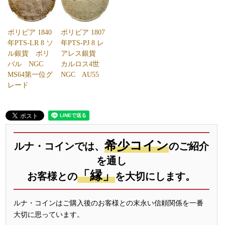
ボリビア 1840
ボリビア 1807
年PTS-LR 8 ソ
年PTS-PJ 8 レ
ル銀貨 ボリ
アレス銀貨
バル NGC
カルロス4世
MS64第一位グ
NGC AU55
レード
希少コイン
ルナ・コインでは、
のご紹介
を通し
「縁」
お客様との
を大切にします。
ルナ・コインはご購入後のお客様との末永い信頼関係を一番
大切に思っています。