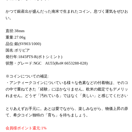
かつて銀産出が盛んだった南米で生まれたコイン。息づく運気をぜひお
い。
直径:38mm
重量:27.06g
品位:銀(SV903/1000)
国名:ボリビア
発行年:1845PTS-R(ポトシミント)
状態・グレード:NGC AU55(Ref#:6653288-028)
※コインについての補足:
・アンティークコインについている様々な色素などの付着物は、そのコ
の中で重ねてきた「経験」にほかなりません。欧米の鑑定でもデメリッ
れません。どうぞ「汚れている」ではなく「美しい」と感じてください
とりあえずお手元に。あとは愛でながら、楽しみながら、物価上昇の原
て、希少コイン独特の「育ち」を待ちましょう。
会員様ポイント還元:1%