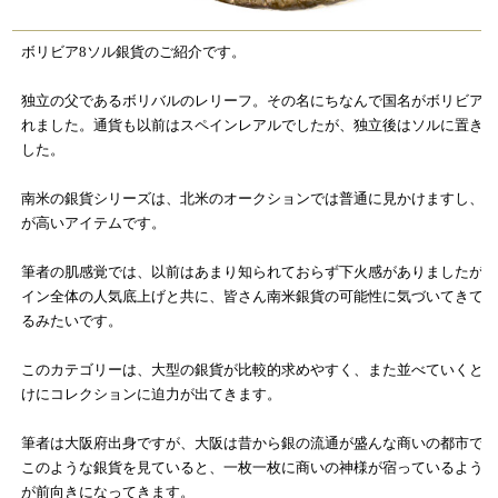
ボリビア8ソル銀貨のご紹介です。
独立の父であるボリバルのレリーフ。その名にちなんで国名がボリビア
れました。通貨も以前はスペインレアルでしたが、独立後はソルに置き
した。
南米の銀貨シリーズは、北米のオークションでは普通に見かけますし、
が高いアイテムです。
筆者の肌感覚では、以前はあまり知られておらず下火感がありましたが
イン全体の人気底上げと共に、皆さん南米銀貨の可能性に気づいてきて
るみたいです。
このカテゴリーは、大型の銀貨が比較的求めやすく、また並べていくと
けにコレクションに迫力が出てきます。
筆者は大阪府出身ですが、大阪は昔から銀の流通が盛んな商いの都市で
このような銀貨を見ていると、一枚一枚に商いの神様が宿っているよう
が前向きになってきます。