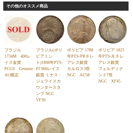
その他のオススメ商品
ブラジル
ブラジル(ボリ
ボリビア 1788
ボリビア 1825
1734M 400レ
ビアミン
年PTS-PR 8 レ
年PTS-JL 8 レ
イス金貨
ト)1808年PTS-
アレス銀貨
アレス銀貨
PCGS Genuine
PJ 960レイス
カルロス3世
フェルディナ
AU鑑定
銀貨 ミナス・
NGC AU58
ンド7世
ジェライスカ
NGC XF45
ウンタースタ
ンプ NGC
VF30