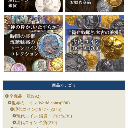
商品カテゴリ
全商品一覧(992)
世界のコイン World coins(990)
現代コイン(1947～)(245)
現代コイン 銀貨・その他(30)
現代コイン 金貨(210)