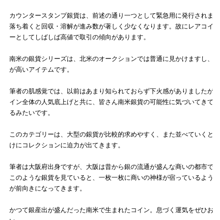
カウンタースタンプ銀貨は、前述の通り一つとして緊急用に発行されま
落ち着くと回収・溶解が進み数が著しく少なくなります。故にレアコイ
ーとしてしばしば高値で取引の傾向があります。
南米の銀貨シリーズは、北米のオークションでは普通に見かけますし、
が高いアイテムです。
筆者の肌感覚では、以前はあまり知られておらず下火感がありましたが
イン全体の人気底上げと共に、皆さん南米銀貨の可能性に気づいてきて
るみたいです。
このカテゴリーは、大型の銀貨が比較的求めやすく、また並べていくと
けにコレクションに迫力が出てきます。
筆者は大阪府出身ですが、大阪は昔から銀の流通が盛んな商いの都市で
このような銀貨を見ていると、一枚一枚に商いの神様が宿っているよう
が前向きになってきます。
かつて銀産出が盛んだった南米で生まれたコイン。息づく運気をぜひお