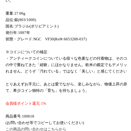
い。
重量:27.06g
品位:銀(903/1000)
国名:ブラジル(ボリビアミント)
発行年:1897年
状態・グレード:NGC VF30(Ref#:6653288-037)
※コインについての補足:
・アンティークコインについている様々な色素などの付着物は、そのコ
の中で重ねてきた「経験」にほかなりません。欧米の鑑定でもデメリッ
れません。どうぞ「汚れている」ではなく「美しい」と感じてください
とりあえずお手元に。あとは愛でながら、楽しみながら、物価上昇の原
て、希少コイン独特の「育ち」を待ちましょう。
会員様ポイント還元:1%
商品番号:100618
(お問い合わせ等でコピーしてお使いください)
この商品の問い合わせはこちらから