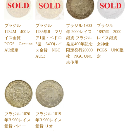
ブラジル
ブラジル
ブラジル 1900
ブラジル
1734M 400レ
1785年R マリ
年 2000レイス
1897年 2000
イス金貨
ア1世・ペドロ
銀貨 ブラジル
レイス銀貨
PCGS Genuine
3世 6400レイ
発見400年記念
女神像
AU鑑定
ス金貨 NGC
限定発行20000
PCGS UNC鑑
AU53
枚 NGC UNC
定
未使用
ブラジル 1820
ブラジル 1819
年B 960レイス
年R 960レイス
銀貨 バイー
銀貨 リオ・