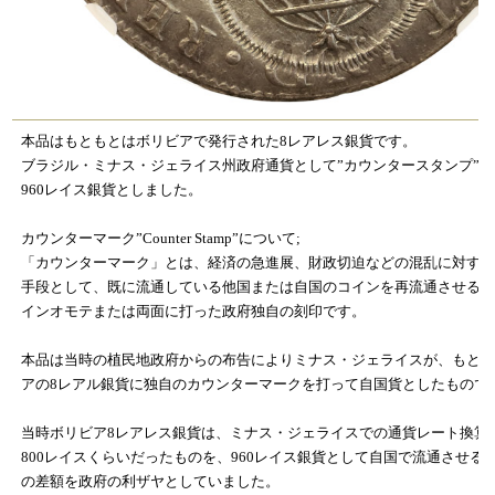
本品はもともとはボリビアで発行された8レアレス銀貨です。
ブラジル・ミナス・ジェライス州政府通貨として”カウンタースタンプ”
960レイス銀貨としました。
カウンターマーク”Counter Stamp”について;
「カウンターマーク」とは、経済の急進展、財政切迫などの混乱に対す
手段として、既に流通している他国または自国のコインを再流通させる
インオモテまたは両面に打った政府独自の刻印です。
本品は当時の植民地政府からの布告によりミナス・ジェライスが、もと
アの8レアル銀貨に独自のカウンターマークを打って自国貨としたもので
当時ボリビア8レアレス銀貨は、ミナス・ジェライスでの通貨レート換算では
800レイスくらいだったものを、960レイス銀貨として自国で流通させる
の差額を政府の利ザヤとしていました。